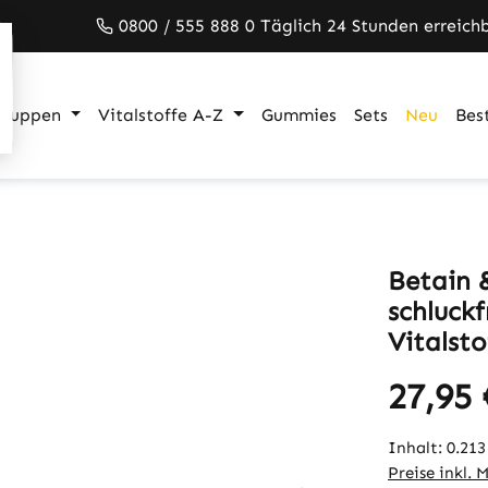
0800 / 555 888 0 Täglich 24 Stunden erreich
gruppen
Vitalstoffe A-Z
Gummies
Sets
Neu
Best
Betain 
schluckf
Vitalsto
27,95 
Inhalt:
0.21
Preise inkl. 