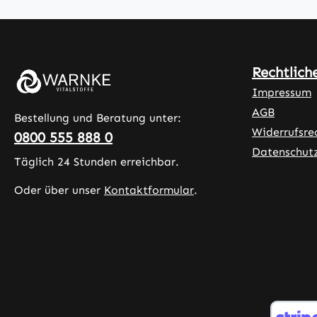
methylcellulose
Bromela
überzogen und
Ananas,
enthalten
Papain 
zusätzlich
Papaya,
Rechtlich
Mikrokristallin
aus Fei
Impressum
e Cellulose, L-
sowie
AGB
Leucin sowie
Citrusb
Bestellung und Beratung unter:
Reis-Extrakt
Widerrufsre
noide m
0800 555 888 0
Mischung als
Hesperi
Datenschut
Täglich 24 Stunden erreichbar.
Füllstoffe. Mit
Ergänzt
90 Kapseln pro
die Rez
Oder über unser
Kontaktformular
.
Packung
durch
bietet dieses
Ananass
Produkt eine
Papaya
einfache und
Feigenp
praktische
Die pfla
Möglichkeit,
Kapselh
Artischocken-
besteht