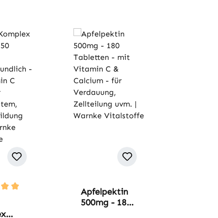
Apfelpektin
hnittliche Bewertung von 5 von 5 Sternen
500mg - 180
Tabletten -
ex