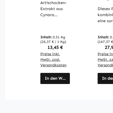
- 90 Kapseln -
Artischocken-
200mg 
schluckfreund
Extrakt aus
Kapseln
Dieses 
lich -
Schluc
Cynara
kombini
hochdosiert
lich - M
scolymus L.
eine sor
& vegan |
Vitami
enthält
abgest
Warnke
uvm. - 
mindestens
Mischun
Vitalstoffe
Immun
Inhalt:
0.51 Kg
Inhalt:
0
2,5% Cynarin,
pflanzl
(26,37 € / 1 Kg)
m,
(167,37 €
ein wichtiger
Enzyme
Regulärer Preis:
Regu
13,45 €
27,
Kollage
Bestandteil
Fruchtp
ng uvm.
Preise inkl.
Preise in
der
und
Warnk
MwSt. zzgl.
MwSt. zz
Artischocke,
natürli
Vitalst
Versandkosten
Versand
der für seine
Pflanze
wertvollen
ten. En
In den Warenkorb
In de
Eigenschaften
sind unt
geschätzt
andere
wird. Die
Acerola
Kapseln sind
mit
mit
natürli
Hydroxypropyl
Vitamin