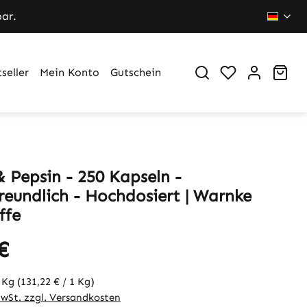
bar.
Du hast 0 Pr
War
seller
Mein Konto
Gutschein
& Pepsin - 250 Kapseln -
reundlich - Hochdosiert | Warnke
ffe
€
3 Kg
(131,22 € / 1 Kg)
MwSt. zzgl. Versandkosten