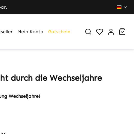
bar.
Du hast 0 Pr
War
seller
Mein Konto
Gutschein
ht durch die Wechseljahre
ng Wechseljahre!