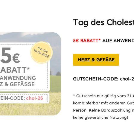
Tag des Cholest
5€ RABATT
*
AUF ANWEND
HERZ & GEFÄßE
GUTSCHEIN-CODE: chol-
* Gutschein nur gültig vom 31.0
kombinierbar mit anderen Gut
Person. Keine Barauszahlung mö
keine gewerbliche Nutzung!