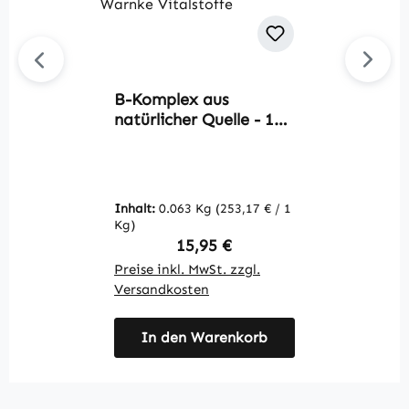
B-Komplex aus
Du
natürlicher Quelle - 100
L
Kapseln -
O
schluckfreundlich - mit
s
Vitamin B12, Biotin
v
uvm. - für Energie,
V
Inhalt:
0.063 Kg
(253,17 € / 1
In
Immunsystem uvm. |
Kg)
K
Warnke Vitalstoffe
Regulärer Preis:
15,95 €
Preise inkl. MwSt. zzgl.
Pr
Versandkosten
V
In den Warenkorb