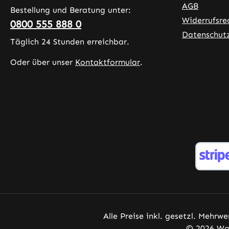
Hygienestandards HACCP • Ohne
AGB
Bestellung und Beratung unter:
Zusatz- und Farbstoffe Bitte
Widerrufsre
0800 555 888 0
beachten Sie: Als Hersteller und
Datenschut
Vertreiber von
Täglich 24 Stunden erreichbar.
Nahrungsergänzungsmitteln dürfen
Oder über unser
Kontaktformular
.
wir keine Angaben zur Wirkung
von Vitalstoffen machen. Für
weiterführende Informationen
empfehlen wir, Fachliteratur oder
spezialisierte Websites zu
konsultieren, bevor Sie eine
Bestellung tätigen.
Alle Preise inkl. gesetzl. Mehrwe
© 2026 War