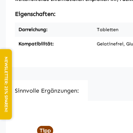
Eigenschaften:
Darreichung:
Tabletten
Kompatibilität:
Gelatinefrei, Gl
NEWSLETTER: 25% SPAREN!
Sinnvolle Ergänzungen:
Produktgalerie überspringen
Tipp
Tipp