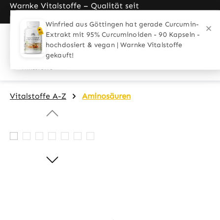
Warnke Vitalstoffe – Qualität seit
pringen
Zur Hauptnavigation springen
1989
Home
Anwendungen
Personen
Vitalstoffe A-Z
Aminosäuren
Bildergalerie überspringen