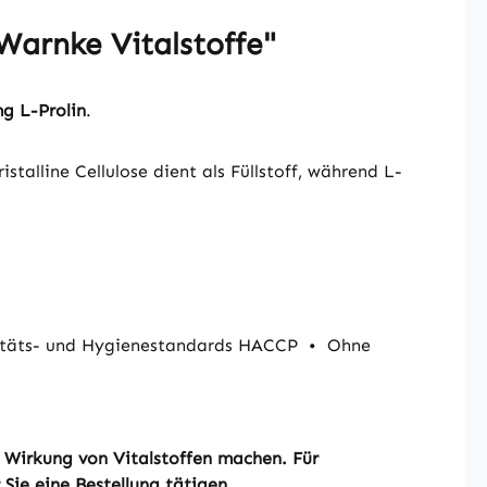
Warnke Vitalstoffe"
mg L-Prolin
.
stalline Cellulose dient als Füllstoff, während L-
itäts- und Hygienestandards HACCP
•
Ohne
r Wirkung von Vitalstoffen machen. Für
Sie eine Bestellung tätigen.