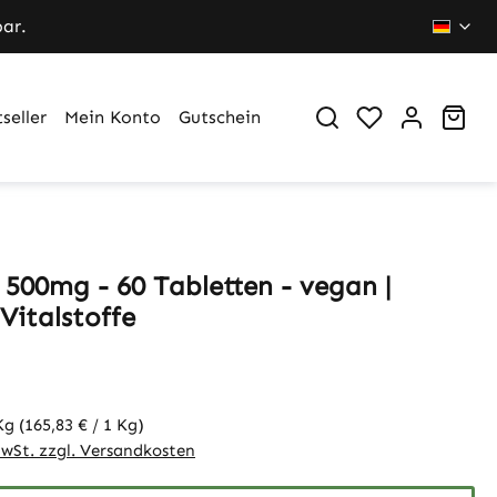
bar.
Du hast 0 Pr
War
seller
Mein Konto
Gutschein
 500mg - 60 Tabletten - vegan |
Vitalstoffe
 Kg
(165,83 € / 1 Kg)
MwSt. zzgl. Versandkosten