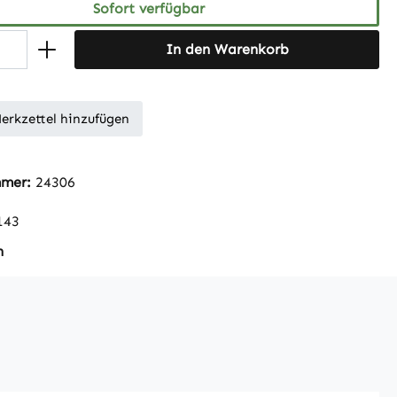
Sofort verfügbar
In den Warenkorb
erkzettel hinzufügen
mmer:
24306
143
n