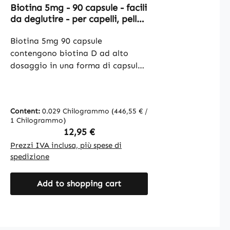
Biotina 5mg - 90 capsule - facili
da deglutire - per capelli, pelle,
sistema nervoso e altro |
Warnke Vitalstoffe
Biotina 5mg 90 capsule
contengono biotina D ad alto
dosaggio in una forma di capsula
facile da deglutire. La confezione
contiene 90 capsule che
consentono un dosaggio preciso.
Content:
0.029 Chilogrammo
(446,55 € /
Altri ingredienti includono
1 Chilogrammo)
cellulosa microcristallina come
Regular price:
12,95 €
agente di carica,
Prezzi IVA inclusa, più spese di
idrossipropilmetilcellulosa come
spedizione
involucro vegetale della capsula e
L-leucina come antiagglomerante.
Add to shopping cart
Warnke Vitalstoffe - Qualità
farmaceutica tedesca - Made in
Germany • 100% vegano •
Integratori alimentari di alta