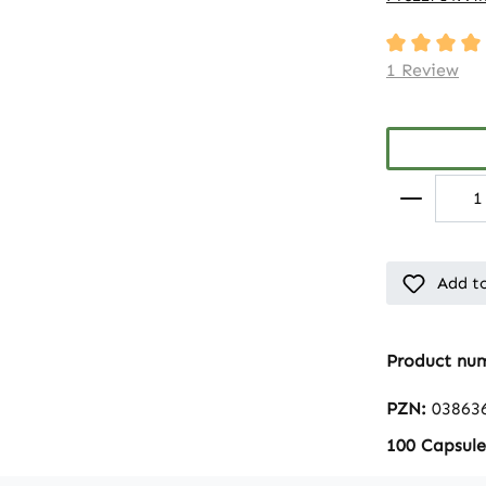
Average rati
1 Review
Add to
Product nu
PZN:
03863
100 Capsule