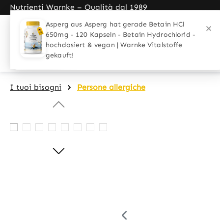
Nutrienti Warnke – Qualità dal 1989
search
Skip to main navigation
Home
Applicazioni
I tuoi biso
I tuoi bisogni
Persone allergiche
Skip image gallery