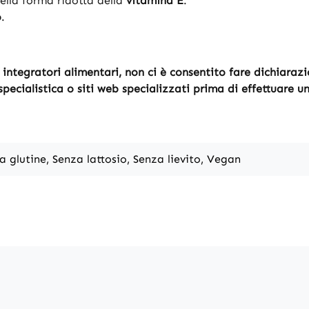
ella forma ridotta della
vitamina E
.
o
.
integratori alimentari, non ci è consentito fare dichiarazion
pecialistica o siti web specializzati prima di effettuare u
a glutine, Senza lattosio, Senza lievito, Vegan