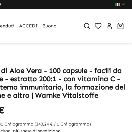
0
You have 0 wi
Sho
venduti
ACCEDI
Buono
di Aloe Vera - 100 capsule - facili da
e - estratto 200:1 - con vitamina C -
istema immunitario, la formazione del
e e altro | Warnke Vitalstoffe
€
041 Chilogrammo
(340,24 € / 1 Chilogrammo)
clusa, più spese di spedizione