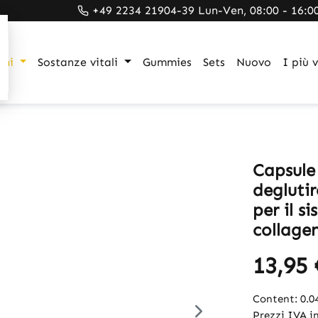
+49 2234 21904-39 Lun-Ven, 08:00 - 16:0
gni
Sostanze vitali
Gummies
Sets
Nuovo
I più 
Capsule 
deglutir
per il s
collagen
13,95 
Content:
0.
Prezzi IVA in