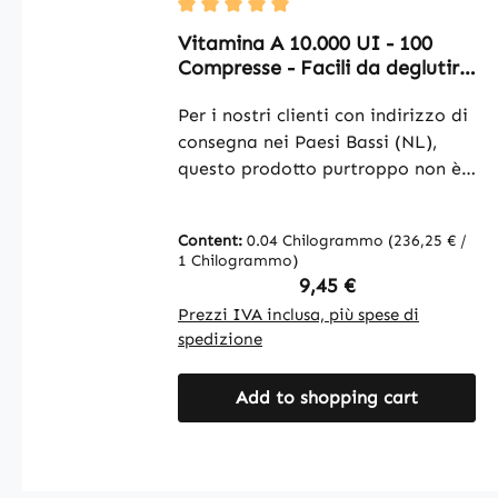
Average rating of 5 out of 5 stars
Vitamina A 10.000 UI - 100
Compresse - Facili da deglutire
- per la vista, la
specializzazione cellulare e
Per i nostri clienti con indirizzo di
molto altro - Vegano | Warnke
consegna nei Paesi Bassi (NL),
Vitalstoffe
questo prodotto purtroppo non è
autorizzato. Vitamina A 10.000
UI 100 compresse contiene
Content:
0.04 Chilogrammo
(236,25 € /
acetato di retinile, una forma
1 Chilogrammo)
stabile della vitamina A. Questa
Regular price:
9,45 €
vitamina liposolubile è un
Prezzi IVA inclusa, più spese di
importante componente di
spedizione
numerosi regimi alimentari. Con
100 compresse per confezione, il
Add to shopping cart
prodotto è facile da dosare. La
cellulosa microcristallina viene
utilizzata come agente di carica e
garantisce una struttura stabile