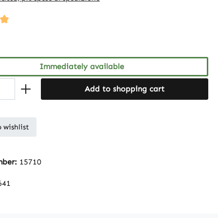
ng of 5 out of 5 stars
Immediately available
Add to shopping cart
 wishlist
mber:
15710
641