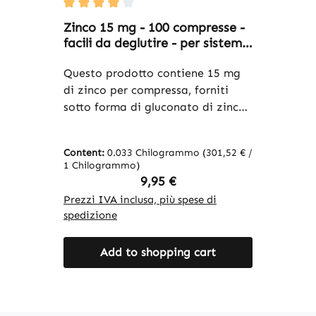
Average rating of 4 out of 5 stars
Zinco 15 mg - 100 compresse -
facili da deglutire - per sistema
immunitario, vista, pelle,
capelli e altro - alto dosaggio e
Questo prodotto contiene 15 mg
vegano | Warnke Vitalstoffe
di zinco per compressa, forniti
sotto forma di gluconato di zinco,
che contiene il 13,3% di zinco
elementare. Le compresse sono
Content:
0.033 Chilogrammo
(301,52 € /
formulate con cellulosa
1 Chilogrammo)
microcristallina come agente di
Regular price:
9,95 €
carica e offrono un modo semplice
Prezzi IVA inclusa, più spese di
per integrare lo zinco
spedizione
nell’alimentazione quotidiana.
Con 100 compresse per
Add to shopping cart
confezione, il prodotto è adatto a
un utilizzo a lungo termine ed è
facile da dosare. Con il 150% del
Valore Nutritivo di Riferimento