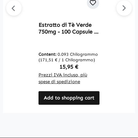
Estratto di Tè Verde
C
750mg - 100 Capsule -
c
Polifenoli - Catechine -
d
EGCG - Caffeina -
g
Vegano | Warnke
m
Content:
0.093 Chilogrammo
C
Vitalstoffe
m
(171,51 € / 1 Chilogrammo)
(3
v
Regular price:
15,95 €
V
Prezzi IVA inclusa, più
Pr
spese di spedizione
sp
Add to shopping cart