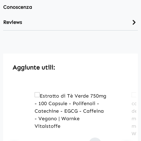
Conoscenza
Reviews
Skip product gallery
Aggiunte utili: