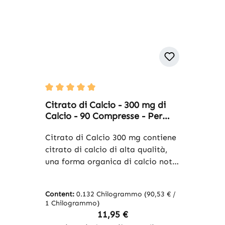
Average rating of 5 out of 5 stars
Citrato di Calcio - 300 mg di
Calcio - 90 Compresse - Per
Ossa, Muscoli, Denti e Altro -
vegano | Warnke Vitalstoffe
Citrato di Calcio 300 mg contiene
citrato di calcio di alta qualità,
una forma organica di calcio nota
per la sua buona biodisponibilità.
Con 90 compresse per confezione,
Content:
0.132 Chilogrammo
(90,53 € /
il prodotto offre un dosaggio
1 Chilogrammo)
pratico. Il calcio è un minerale
Regular price:
11,95 €
essenziale naturalmente presente