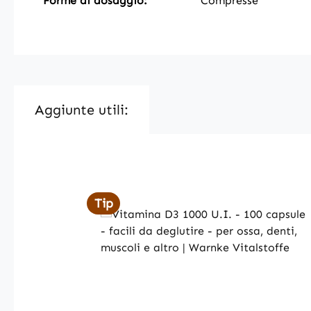
Forme di dosaggio:
Compresse
Aggiunte utili:
Skip product gallery
Tip