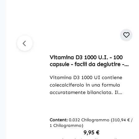
Vitamina D3 1000 U.I. - 100
capsule - facili da deglutire -
per ossa, denti, muscoli e altro |
Warnke Vitalstoffe
Vitamina D3 1000 UI contiene
colecalciferolo in una formula
accuratamente bilanciata. Il
rivestimento della capsula è
composto da
idrossipropilmetilcellulosa, mentre
Content:
0.032 Chilogrammo
(310,94 € /
la cellulosa microcristallina funge
1 Chilogrammo)
da eccipiente. È inclusa anche la
Regular price:
9,95 €
L-leucina. Con 100 capsule per