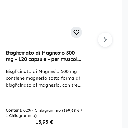
Bisglicinato di Magnesio 500
Vita
mg - 120 capsule - per muscoli,
- 100 
ossa, equilibrio elettrolitico e
immun
altro - vegano | Warnke
Bisglicinato di Magnesio 500 mg
e alt
Questo
Vitalstoffe
Vitals
contiene magnesio sotto forma di
Vitam
bisglicinato di magnesio, con tre
sotto 
capsule che forniscono un totale di
magnes
300 mg di magnesio. Questa
formul
forma di magnesio è
microc
Content:
0.094 Chilogrammo
(169,68 € /
Conten
frequentemente utilizzata negli
carica
1 Chilogrammo)
Chilog
integratori alimentari ed è
garant
Regular price:
15,95 €
facilmente dosabile. La
vitamina C. Le cap