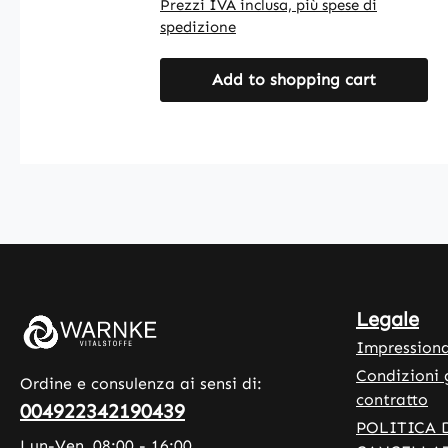
Prezzi IVA inclusa, più spese di
confezione, questo prodotto offre
spedizione
un modo pratico per integrare la
vitamina D3 nella dieta
Add to shopping cart
quotidiana. Le capsule sono facili
da dosare e adatte a un uso
regolare. Warnke Vitalstoffe -
Qualità farmaceutica tedesca -
Made in Germany • Integratori
alimentari di alta qualità prodotti
in Germania • Prodotto secondo
gli standard di qualità e igiene
HACCP • Senza additivi e
coloranti Si prega di notare: In
Legale
qualità di produttori e distributori
Impression
di integratori alimentari, non
Condizioni 
siamo autorizzati a fare
Ordine e consulenza ai sensi di:
contratto
dichiarazioni sugli effetti dei
004922342190439
nutrienti. Per ulteriori
POLITICA 
Lun-Ven, 08:00 - 16:00