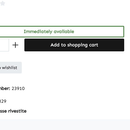
ng of 4 out of 5 stars
Immediately available
Add to shopping cart
 wishlist
mber:
23910
829
se rivestite