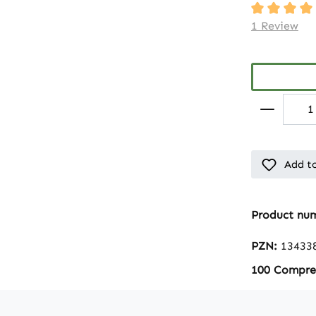
Average rati
1 Review
Add to
Product nu
PZN:
13433
100 Compres