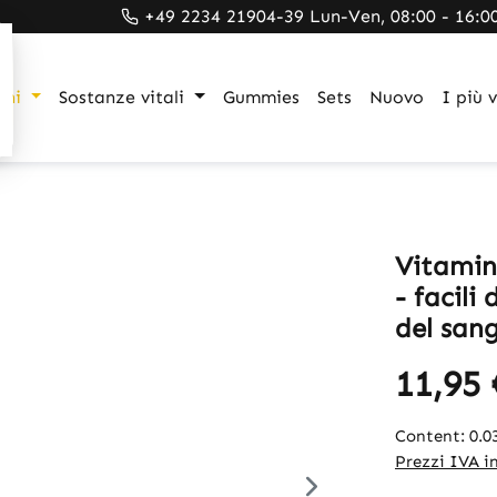
+49 2234 21904-39 Lun-Ven, 08:00 - 16:0
gni
Sostanze vitali
Gummies
Sets
Nuovo
I più 
Vitamin
- facili
del sang
11,95 
Content:
0.
Prezzi IVA in