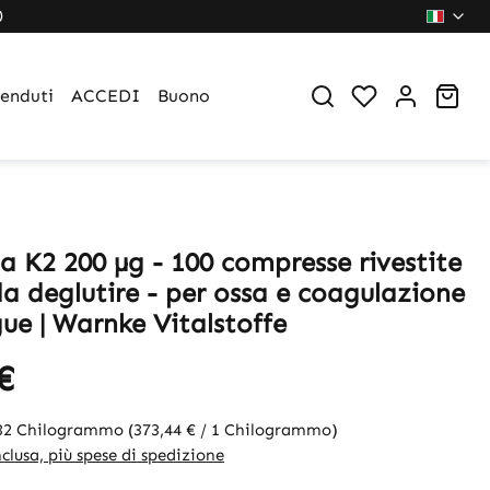
0
You have 0 wi
Sho
venduti
ACCEDI
Buono
a K2 200 µg - 100 compresse rivestite
 da deglutire - per ossa e coagulazione
ue | Warnke Vitalstoffe
€
032 Chilogrammo
(373,44 € / 1 Chilogrammo)
clusa, più spese di spedizione