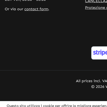
informazioni, si consiglia di
CANCELLA
consultare letteratura
Protezione 
Or via our
contact form
.
specializzata o siti web
specializzati prima di effettuare
un ordine.
All prices incl. V
© 2026 W
Questo sito utilizza i cookie per offrire la migliore esperien