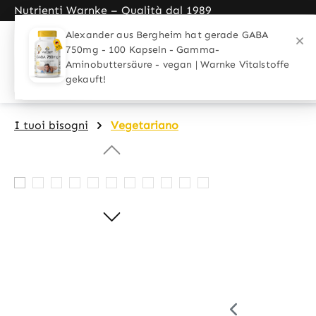
Nutrienti Warnke – Qualità dal 1989
search
Skip to main navigation
Home
Applicazioni
I tuoi biso
I tuoi bisogni
Vegetariano
Skip image gallery