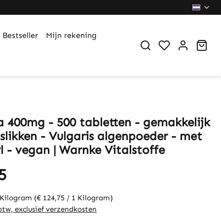
Bestseller
Mijn rekening
You have 0 wi
Sho
la 400mg - 500 tabletten - gemakkelijk
slikken - Vulgaris algenpoeder - met
l - vegan | Warnke Vitalstoffe
5
 Kilogram
(€ 124,75 / 1 Kilogram)
 btw, exclusief verzendkosten