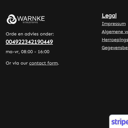
te nemen. Warnke Vitalstoffe -
Duitse apotheekkwaliteit - Made
Legal
in Germany • Hoogwaardige
Impressum
voedingssupplementen uit Duitse
Algemene v
productie • Geproduceerd volgens
Orde en advies onder:
HACCP-kwaliteits- en
Herroepings
004922342190449
hygiënenormen • Zonder
Gegevensbe
ma-vr, 08:00 - 16:00
toevoegingen en kleurstoffen Let
op: Als fabrikant en distributeur
Or via our
contact form
.
van voedingssupplementen mogen
wij geen uitspraken doen over de
werking van voedingsstoffen. Voor
meer informatie raden wij aan om
vóór uw bestelling
gespecialiseerde vakliteratuur of
gespecialiseerde websites te
raadplegen.