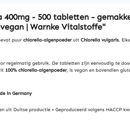
 400mg - 500 tabletten - gemakkeli
 vegan | Warnke Vitalstoffe"
bevat puur
chlorella-algenpoeder
uit
Chlorella vulgaris
. Elk
oor regelmatig gebruik. De tabletten zijn eenvoudig te dos
uit
100% chlorella-algenpoeder
, is vegan en bovendien gluten
ade in Germany
 uit Duitse productie • Geproduceerd volgens HACCP kwa