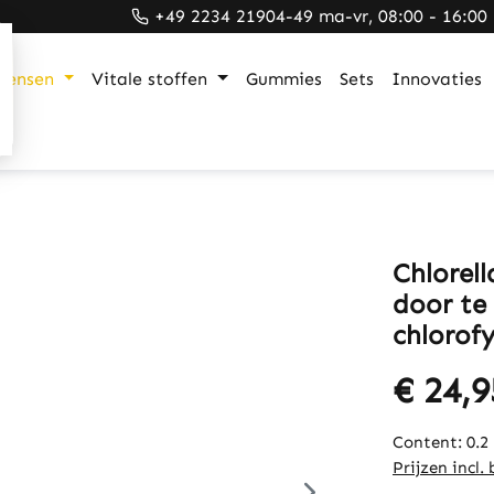
+49 2234 21904-49 ma-vr, 08:00 - 16:00
mensen
Vitale stoffen
Gummies
Sets
Innovaties
Chlorel
door te 
chlorofy
€ 24,9
Content:
0.2
Prijzen incl.