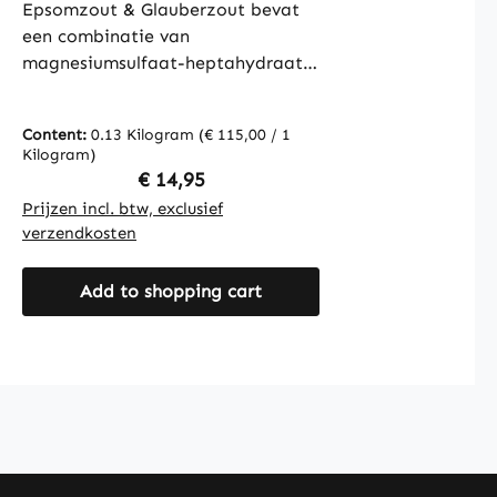
Epsomzout & Glauberzout bevat
een combinatie van
magnesiumsulfaat-heptahydraat
en natriumsulfaat. Deze
ingrediënten worden traditioneel
Content:
0.13 Kilogram
(€ 115,00 / 1
gebruikt in verschillende
Kilogram)
toepassingen en zijn aanwezig in
Regular price:
€ 14,95
elke capsule. De verpakking bevat
Prijzen incl. btw, exclusief
120 capsules en biedt een
verzendkosten
praktische mogelijkheid voor
inname. Microkristallijne cellulose
Add to shopping cart
wordt gebruikt als vulstof en de
capsulewand bestaat uit
hydroxypropylmethylcellulose.
Warnke Vitalstoffe - Duitse
farmaceutische kwaliteit - Made in
Germany • 100% vegan •
Hoogwaardige
voedingssupplementen