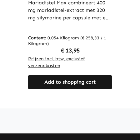
immuunsysteem, schildklier en
Mariadistel Max combineert 400
meer | Warnke Vitalstoffe
mg mariadistel-extract met 320
mg silymarine per capsule met een
zorgvuldig uitgebalanceerde
formule van kurkuma-,
Content:
0.054 Kilogram
(€ 258,33 / 1
paardenbloem- en artisjokextract
Kilogram)
evenals choline, spirulina, chlorella,
Regular price:
€ 13,95
alfa-liponzuur, selenium en
Prijzen incl. btw, exclusief
vitamine B12. Deze hoogwaardige
verzendkosten
combinatie wordt aangevuld met
plantaardige capsules van
Add to shopping cart
hydroxypropylmethylcellulose,
microkristallijne cellulose en L-
leucine. Met 60 vegan capsules is
Mariadistel Max ideaal voor
dagelijkse aanvulling. De formule
wordt in Duitsland geproduceerd
volgens strenge HACCP-kwaliteits-
en hygiënenormen en is vrij van