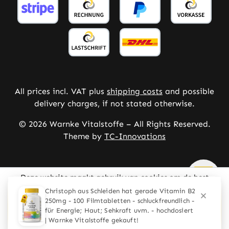
All prices incl. VAT plus
shipping costs
and possible
delivery charges, if not stated otherwise.
© 2026 Warnke Vitalstoffe – All Rights Reserved.
Theme by
TC-Innovations
Deze website maakt gebruik van cookies om de best
mogelijke ervaring te bieden
Meer informatie ...
Configureren
Alleen technisch noodzakelijke
Alle cookies accepteren