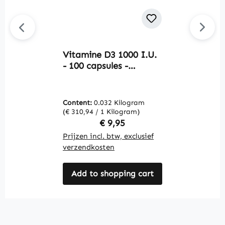
Vitamine D3 1000 I.U.
U
- 100 capsules -
-
gemakkelijk door te
G
slikken - voor botten,
n
tanden, spieren en
C
Content:
0.032 Kilogram
C
meer | Warnke
V
(€ 310,94 / 1 Kilogram)
(€
Vitalstoffe
V
Regular price:
€ 9,95
Prijzen incl. btw, exclusief
Pr
verzendkosten
v
Add to shopping cart