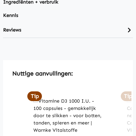
Ingrediënten + verbruik
Kennis
Reviews
Skip product gallery
Nuttige aanvullingen:
Tip
Tip