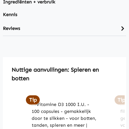
Ingrediënten + verbruik
Kennis
Reviews
Skip product gallery
Nuttige aanvullingen: Spieren en
botten
Tip
Tip