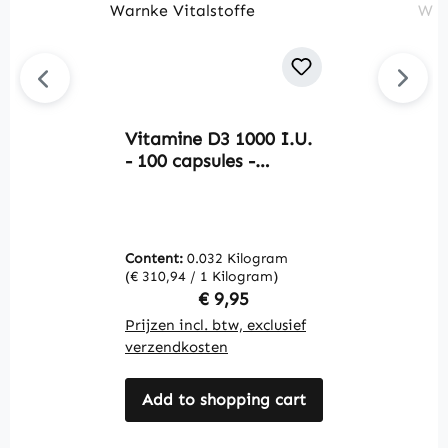
Vitamine D3 1000 I.U.
Av
- 100 capsules -
V
gemakkelijk door te
1
slikken - voor botten,
t
tanden, spieren en
i
meer | Warnke
b
Content:
0.032 Kilogram
C
Vitalstoffe
W
(€ 310,94 / 1 Kilogram)
(€
Regular price:
€ 9,95
Prijzen incl. btw, exclusief
Pr
verzendkosten
v
Add to shopping cart