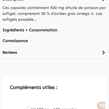
Ces capsules contiennent 500 mg d’huile de poisson par
softgel, comprenant 30 % d’acides gras oméga-3. Les
softgels possède…
Ingrédients + Consommation
Connaissance
Reviews
Skip product gallery
Compléments utiles :
Tip