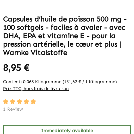
Capsules d’huile de poisson 500 mg -
100 softgels - faciles à avaler - avec
DHA, EPA et vitamine E - pour la
pression artérielle, le cœur et plus |
Warnke Vitalstoffe
8,95 €
Content:
0.068 Kilogramme
(131,62 € / 1 Kilogramme)
Prix TTC, hors frais de livraison
Average rating of 5 out of 5 stars
1 Review
Immediately available