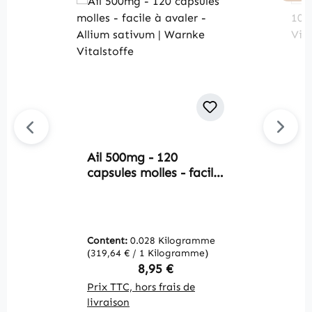
Ail 500mg - 120
C
capsules molles - facile
-
à avaler - Allium
W
sativum | Warnke
Vitalstoffe
Content:
0.028 Kilogramme
C
(319,64 € / 1 Kilogramme)
(2
Regular price:
8,95 €
Prix TTC, hors frais de
Pr
livraison
li