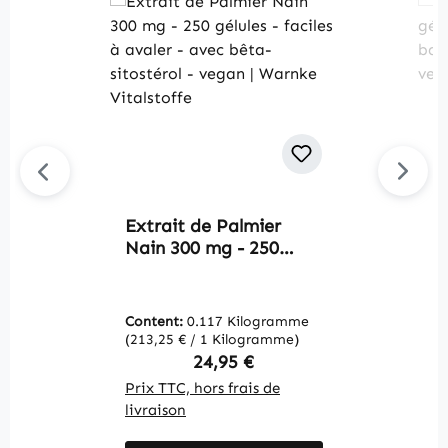
Extrait de Palmier
L
Nain 300 mg - 250
g
gélules - faciles à
a
avaler - avec bêta-
d
sitostérol - vegan |
v
Content:
0.117 Kilogramme
C
Warnke Vitalstoffe
V
(213,25 € / 1 Kilogramme)
(2
Regular price:
24,95 €
Prix TTC, hors frais de
Pr
livraison
li