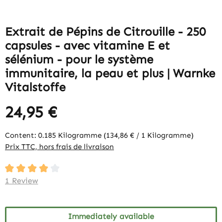
Extrait de Pépins de Citrouille - 250
capsules - avec vitamine E et
sélénium - pour le système
immunitaire, la peau et plus | Warnke
Vitalstoffe
24,95 €
Content:
0.185 Kilogramme
(134,86 € / 1 Kilogramme)
Prix TTC, hors frais de livraison
Average rating of 4 out of 5 stars
1 Review
Immediately available