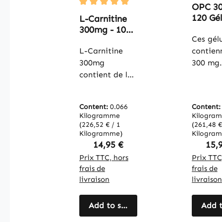
OPC 30
Average rating of 5 out of 5 stars
120 Gél
L-Carnitine
Faciles
300mg - 100
Avaler 
Ces gélu
OleoCaps -
Haute
faciles à
L-Carnitine
contien
Dosé &
avaler -
300mg
300 mg
Végan 
végan |
contient de la
d’extrai
Warnk
Warnke
L-carnitine,
pépins 
Vitalst
Vitalstoffe
qui joue un
raisin p
Content:
0.066
Content
rôle important
gélule, 
Kilogramme
Kilogra
dans le
une ten
(226,52 € / 1
(261,48 €
métabolisme
Kilogramme)
élevée 
Kilogra
Regular price:
Regu
14,95 €
15,
énergétique en
en
transportant
Prix TTC, hors
proanth
Prix TTC
frais de
frais de
les acides gras
dines
livraison
livraison
dans les
oligomé
cellules, où ils
(OPC).
peuvent être
Add to shopping cart
L’envel
Add t
utilisés comme
végétal