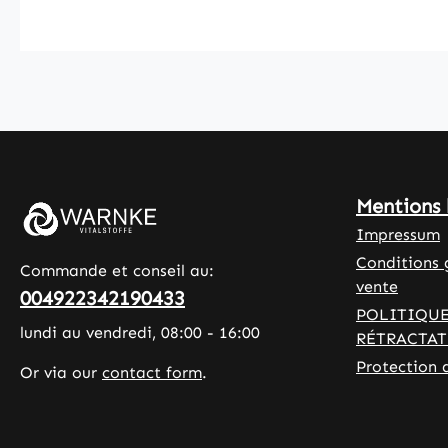
source
gélule e
d’énergie. Les
compos
capsules sont
d’hydro
enrobées
ylméthyl
d’hydroxyprop
se, tand
ylméthylcellulo
des sels
se, un agent
magnés
d’enrobage
d’acide
Mentions 
d’origine
sont uti
végétale, et
comme 
Impressum
contiennent du
de sépa
Conditions 
Commande et conseil au:
glycérol afin
Avec 12
vente
004922342190433
de garantir
gélules 
POLITIQUE
leur souplesse
boîte, c
lundi au vendredi, 08:00 - 16:00
RÉTRACTA
et leur
produit 
Protection 
Or via our
contact form
.
stabilité. Cette
une man
formulation
pratiqu
est souvent
d’intégr
utilisée pour
l’extrai