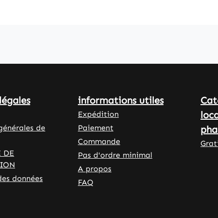
st
boîte, ce
ée
produit offre
xyprop
un dosage
cellulo
pratique. Les
is que
gélules sont
 de
composées
ium
d'hydroxyprop
s gras
ylméthylcellulo
légales
informations utiles
Cat
lisés
se, ce qui les
agent
rend adaptées
loc
Expédition
ration.
à un régime
générales de
Paiement
pha
0
végétalien. La
Commande
Grat
par
formule est
 DE
Pas d'ordre minimal
e
complétée par
TION
A propos
offre
de la L-
des données
ière
FAQ
leucine, de
e
l'huile de
er
coton et de la
t de
cellulose