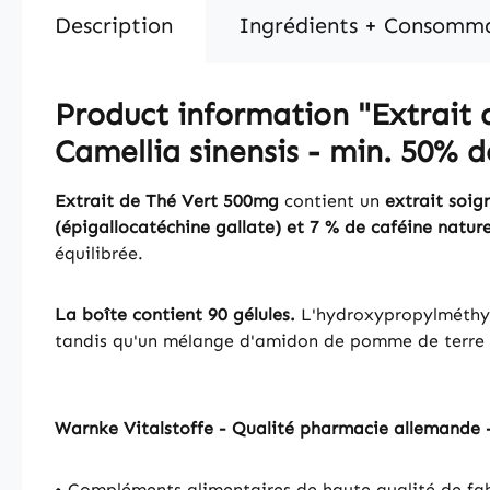
Description
Ingrédients + Consomm
Product information "Extrait d
Camellia sinensis - min. 50% d
Extrait de Thé Vert 500mg
contient un
extrait soig
(épigallocatéchine gallate) et 7 % de caféine nature
équilibrée.
La boîte contient 90 gélules.
L'hydroxypropylméthylce
tandis qu'un mélange d'amidon de pomme de terre et
Warnke Vitalstoffe - Qualité pharmacie allemande 
• Compléments alimentaires de haute qualité de fab