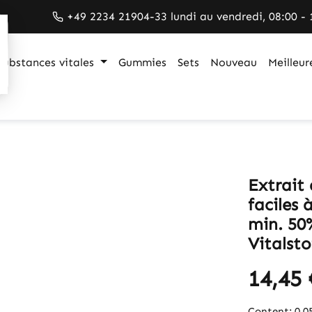
+49 2234 21904-33 lundi au vendredi, 08:00 - 
Substances vitales
Gummies
Sets
Nouveau
Meilleur
Extrait 
faciles 
min. 50
Vitalsto
14,45 
Content:
0.0