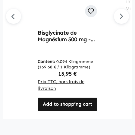
Bisglycinate de
C
Magnésium 500 mg -
H
120 gélules - pour
c
muscles, os, équilibre
v
électrolytique et plus -
f
Content:
0.094 Kilogramme
C
végan | Warnke
c
(169,68 € / 1 Kilogramme)
(1
Vitalstoffe
i
Regular price:
15,95 €
W
Prix TTC, hors frais de
Pr
livraison
li
Add to shopping cart