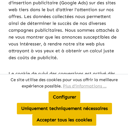
d’insertion publicitaire (Google Ads) sur des sites
web tiers dans le but d’attirer l'attention sur nos
offres. Les données collectées nous permettent
ainsi de déterminer le succès de nos diverses
campagnes publicitaires. Nous sommes attachés à
ne vous montrer que les annonces susceptibles de
vous intéresser, à rendre notre site web plus
attrayant à vos yeux et à obtenir un calcul juste
des coûts de publicité.
Le cookie de suivi des conversions est activé dès
Ce site utilise des cookies pour vous offrir la meilleure
lors qu'un utilisateur clique sur une annonce
expérience possible.
Plus d’informations ...
Google Ads affichée par Google. Les cookies sont
des fichiers texte de petite taille enregistrés sur
Configurer
votre système informatique. Ces cookies expirent
généralement au bout de 30 jours et ne sont pas
Uniquement techniquement nécessaires
utilisés à des fins d’identification des utilisateurs.
Accepter tous les cookies
Si l'utilisateur se rend sur certaines pages de ce