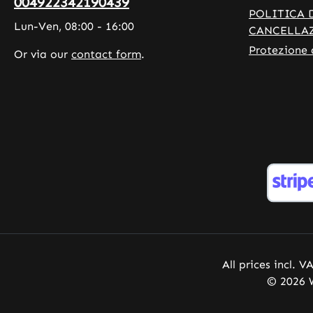
004922342190439
vitamina K contribuisce alla
POLITICA 
Lun-Ven, 08:00 - 16:00
normale coagulazione del sangue.
CANCELLA
La vitamina K contribuisce al
Protezione 
Or via our
contact form
.
mantenimento di ossa normali. La
vitamina D è necessaria per la
crescita e il normale sviluppo delle
ossa nei bambini. La vitamina D
contribuisce al normale
assorbimento/utilizzo di calcio e
fosforo. La vitamina D
contribuisce a normali livelli di
calcio nel sangue. La vitamina D
contribuisce al mantenimento di
una normale struttura ossea. La
vitamina D contribuisce al
mantenimento della normale
All prices incl. V
funzione muscolare. La vitamina D
© 2026 W
contribuisce al mantenimento di