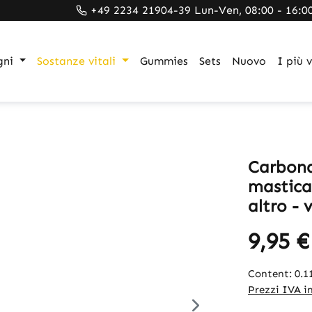
+49 2234 21904-39 Lun-Ven, 08:00 - 16:0
gni
Sostanze vitali
Gummies
Sets
Nuovo
I più 
Carbona
masticab
altro - 
9,95 €
Content:
0.
Prezzi IVA in