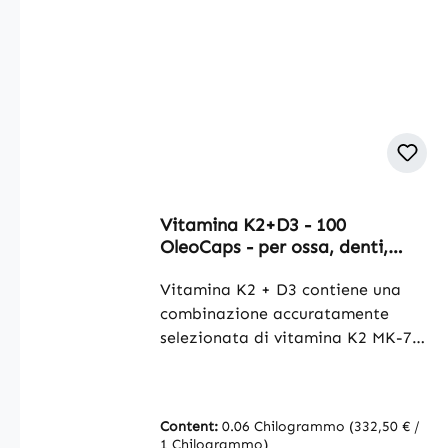
Vitamina K2+D3 - 100
OleoCaps - per ossa, denti,
muscoli e molto altro - oltre il
100% del fabbisogno
Vitamina K2 + D3 contiene una
giornaliero | Warnke Vitalstoffe
combinazione accuratamente
selezionata di vitamina K2 MK-7
(99,7% all-trans; K2VITAL®) e
colecalciferolo (vitamina D3).
Questi ingredienti sono
Content:
0.06 Chilogrammo
(332,50 € /
appositamente formulati per
1 Chilogrammo)