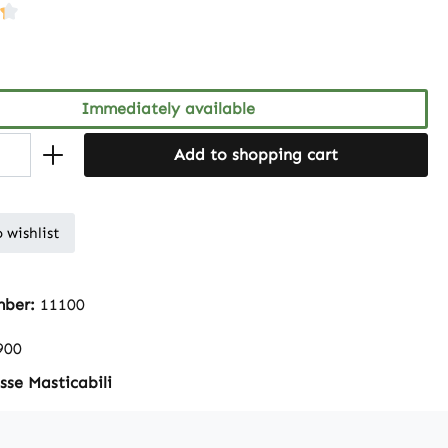
ng of 4.33 out of 5 stars
Immediately available
Add to shopping cart
 wishlist
mber:
11100
900
se Masticabili