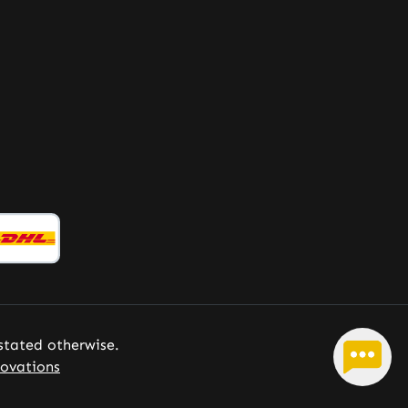
Senza additivi e coloranti Scopri i
benefici: Lo zinco contribuisce alla
protezione delle cellule dallo stress
ossidativo. Lo zinco svolge un
ruolo nel processo di divisione
cellulare. Lo zinco contribuisce
alla normale sintesi del DNA. Lo
zinco contribuisce al normale
metabolismo acido-base. Lo zinco
contribuisce al normale
metabolismo dei carboidrati. Lo
zinco contribuisce a una normale
funzione cognitiva. Lo zinco
contribuisce alla normale fertilità
e riproduzione. Lo zinco
contribuisce al normale
 stated otherwise.
metabolismo dei macronutrienti.
ovations
Lo zinco contribuisce al normale