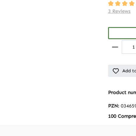
Average rati
3 Reviews
Add to
Product nu
PZN:
03465
100 Compres