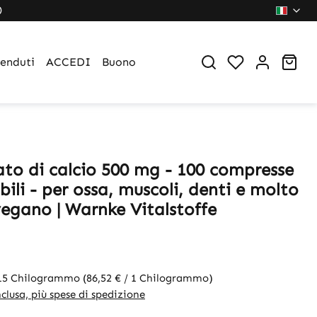
0
You have 0 wi
Sho
venduti
ACCEDI
Buono
to di calcio 500 mg - 100 compresse
ili - per ossa, muscoli, denti e molto
vegano | Warnke Vitalstoffe
115 Chilogrammo
(86,52 € / 1 Chilogrammo)
clusa, più spese di spedizione