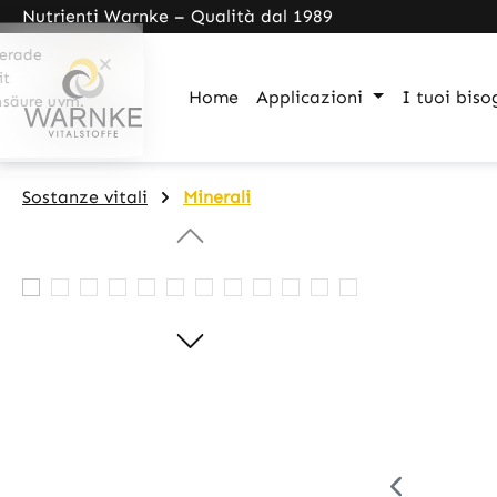
Nutrienti Warnke – Qualità dal 1989
search
Skip to main navigation
Home
Applicazioni
I tuoi biso
Sostanze vitali
Minerali
Skip image gallery