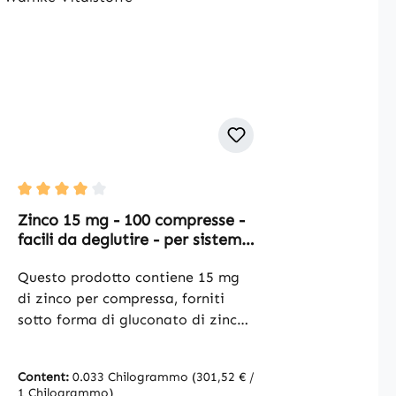
Average rating of 4 out of 5 stars
Zinco 15 mg - 100 compresse -
facili da deglutire - per sistema
immunitario, vista, pelle,
capelli e altro - alto dosaggio e
Questo prodotto contiene 15 mg
vegano | Warnke Vitalstoffe
di zinco per compressa, forniti
sotto forma di gluconato di zinco,
che contiene il 13,3% di zinco
elementare. Le compresse sono
Content:
0.033 Chilogrammo
(301,52 € /
formulate con cellulosa
1 Chilogrammo)