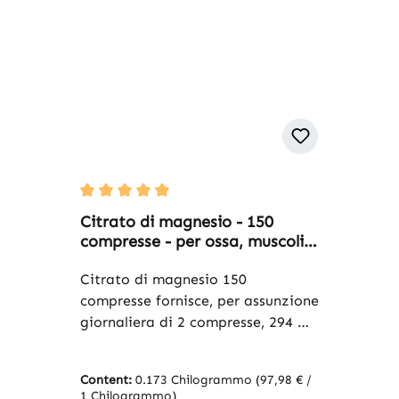
Average rating of 5 out of 5 stars
Citrato di magnesio - 150
compresse - per ossa, muscoli e
altro - vegano | Warnke
Vitalstoffe
Citrato di magnesio 150
compresse fornisce, per assunzione
giornaliera di 2 compresse, 294 mg
di magnesio (78% VNR). Il
trimagnesio citrato contenuto è
Content:
0.173 Chilogrammo
(97,98 € /
un composto organico di
1 Chilogrammo)