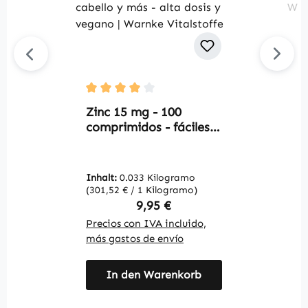
Durchschnittliche Bewertung von 4 von 5 S
Du
Zinc 15 mg - 100
S
comprimidos - fáciles
t
de tragar - para
t
sistema inmunológico,
t
visión, piel, cabello y
c
Inhalt:
0.033 Kilogramo
In
más - alta dosis y
|
(301,52 € / 1 Kilogramo)
(2
vegano | Warnke
Regulärer Preis:
9,95 €
Vitalstoffe
Precios con IVA incluido,
Pr
más gastos de envío
má
In den Warenkorb