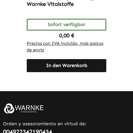
Warnke Vitalstoffe
Sofort verfügbar
Regulärer Preis:
0,00 €
Precios con IVA incluido, más gastos
de envío
In den Warenkorb
Orden y asesoramiento en virtud de:
004922342190434