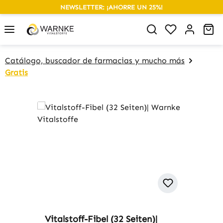
NEWSLETTER: ¡AHORRE UN 25%!
alt springen
Du hast 0 P
Wa
Catálogo, buscador de farmacias y mucho más
Gratis
Produktgalerie überspringen
Vitalstoff-Fibel (32 Seiten)|