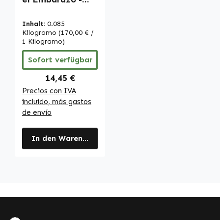
200 comprimidos
- fáciles de
Inhalt:
0.085
tragar - con
Kilogramo
(170,00 € /
ácido fólico,
1 Kilogramo)
hierro etc. -
Sofort verfügbar
vegano | Warnke
Vitalstoffe
Regulärer Preis:
14,45 €
Precios con IVA
incluido, más gastos
de envío
In den Warenkorb