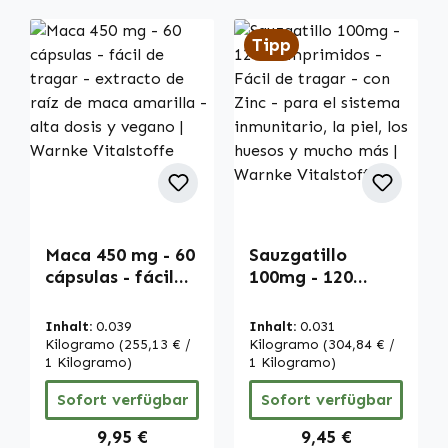
Tipp
Maca 450 mg - 60
Sauzgatillo
cápsulas - fácil
100mg - 120
de tragar -
Comprimidos -
extracto de raíz
Fácil de tragar -
Inhalt:
0.039
Inhalt:
0.031
de maca amarilla
con Zinc - para el
Kilogramo
(255,13 € /
Kilogramo
(304,84 € /
- alta dosis y
1 Kilogramo)
sistema
1 Kilogramo)
vegano | Warnke
inmunitario, la
Sofort verfügbar
Sofort verfügbar
Vitalstoffe
piel, los huesos y
mucho más |
Regulärer Preis:
Regulärer Preis:
9,95 €
9,45 €