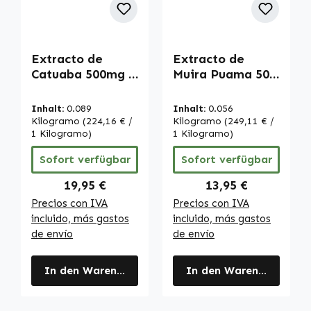
Extracto de
Extracto de
Catuaba 500mg -
Muira Puama 500
120 cápsulas -
mg - 90 cápsulas -
alta
fáciles de tragar
Inhalt:
0.089
Inhalt:
0.056
concentración y
- alta dosis y
Kilogramo
(224,16 € /
Kilogramo
(249,11 € /
vegano | Warnke
1 Kilogramo)
vegano | Warnke
1 Kilogramo)
Vitalstoffe
Vitalstoffe
Sofort verfügbar
Sofort verfügbar
Regulärer Preis:
Regulärer Preis:
19,95 €
13,95 €
Precios con IVA
Precios con IVA
incluido, más gastos
incluido, más gastos
de envío
de envío
In den Warenkorb
In den Warenkorb