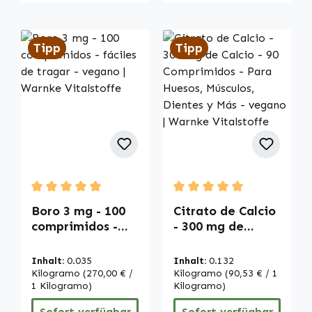
Tipp
Tipp
Durchschnittliche Bewertung von 5 von 5 Sternen
Durchschnittliche Bewertu
Boro 3 mg - 100
Citrato de Calcio
comprimidos -
- 300 mg de
fáciles de tragar
Calcio - 90
- vegano |
Comprimidos -
Inhalt:
0.035
Inhalt:
0.132
Warnke
Para Huesos,
Kilogramo
(270,00 € /
Kilogramo
(90,53 € / 1
Vitalstoffe
1 Kilogramo)
Músculos, Dientes
Kilogramo)
y Más - vegano |
Sofort verfügbar
Sofort verfügbar