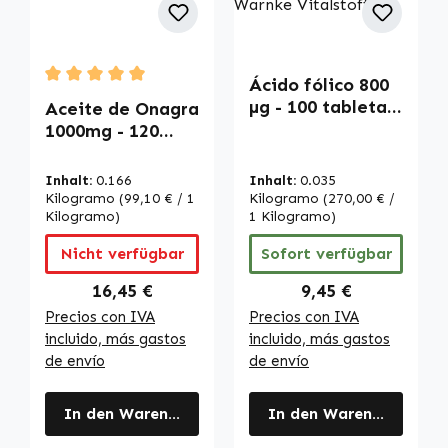
Ácido fólico 800
Durchschnittliche Bewertung von 5 von 5 Sternen
µg - 100 tabletas
Aceite de Onagra
- Fácil de tragar -
1000mg - 120
Vitamina B9 -
cápsulas blandas
Para el
- con vitamina E -
Inhalt:
0.166
Inhalt:
0.035
embarazo -
para la
Kilogramo
(99,10 € / 1
Kilogramo
(270,00 € /
Vegano -
protección
Kilogramo)
1 Kilogramo)
Cobertura
celular | Warnke
Nicht verfügbar
Sofort verfügbar
completa diaria |
Vitalstoffe
Warnke
Regulärer Preis:
Regulärer Preis:
16,45 €
9,45 €
Vitalstoffe
Precios con IVA
Precios con IVA
incluido, más gastos
incluido, más gastos
de envío
de envío
In den Warenkorb
In den Warenkorb