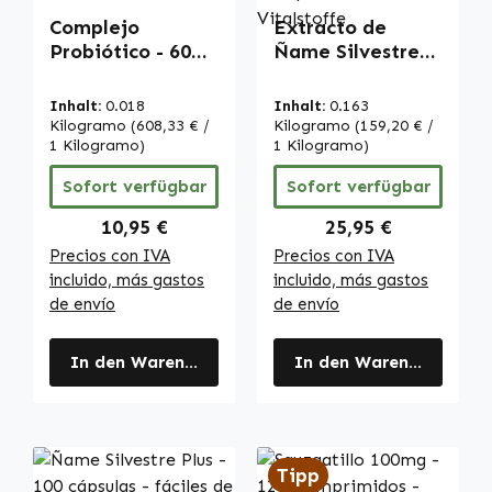
Complejo
Extracto de
Probiótico - 60
Ñame Silvestre
DRcaps - Fácil de
con Vitaminas -
tragar | Warnke
250 cápsulas -
Inhalt:
0.018
Inhalt:
0.163
Vitalstoffe
fáciles de tragar
Kilogramo
(608,33 € /
Kilogramo
(159,20 € /
1 Kilogramo)
- con vitamina C,
1 Kilogramo)
zinc y más - para
Sofort verfügbar
Sofort verfügbar
el sistema
inmunitario, la
Regulärer Preis:
Regulärer Preis:
10,95 €
25,95 €
protección
Precios con IVA
Precios con IVA
celular y más |
incluido, más gastos
incluido, más gastos
Warnke
de envío
de envío
Vitalstoffe
In den Warenkorb
In den Warenkorb
Tipp