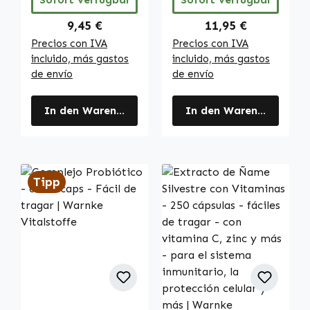
Warnke
Vitalstoffe
Regulärer Preis:
Regulärer Preis:
9,45 €
11,95 €
Precios con IVA
Precios con IVA
incluido, más gastos
incluido, más gastos
de envío
de envío
In den Warenkorb
In den Warenkorb
Tipp