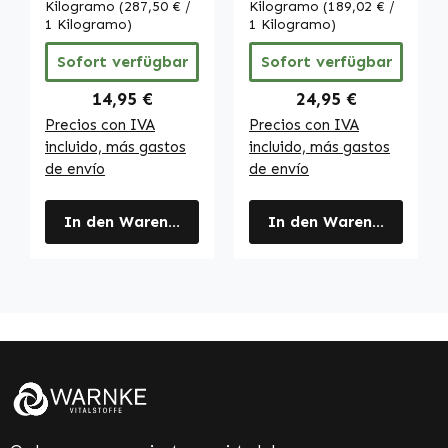
ingeniería
ingeniería
Kilogramo
(287,50 € /
Kilogramo
(189,02 € /
genética - con
1 Kilogramo)
genética - con
1 Kilogramo)
vitamina E - para
vitamina E - para
Sofort verfügbar
Sofort verfügbar
protección
protección
celular - vegano |
celular - vegano |
Regulärer Preis:
Regulärer Preis:
14,95 €
24,95 €
Warnke
Warnke
Precios con IVA
Precios con IVA
Vitalstoffe
Vitalstoffe
incluido, más gastos
incluido, más gastos
de envío
de envío
In den Warenkorb
In den Warenkorb