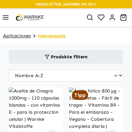
NEWSLETTER: ¡AHORRE UN 25%!
alt springen
Du hast 0 P
Wa
Aplicaciones
Menopausia
Produkte filtern
Tipp