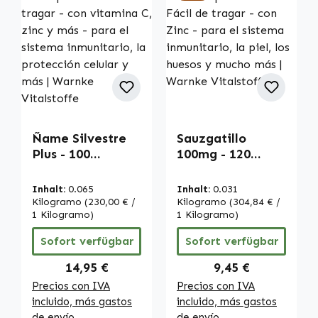
Ñame Silvestre
Sauzgatillo
Plus - 100
100mg - 120
cápsulas - fáciles
Comprimidos -
de tragar - con
Fácil de tragar -
Inhalt:
0.065
Inhalt:
0.031
vitamina C, zinc
con Zinc - para el
Kilogramo
(230,00 € /
Kilogramo
(304,84 € /
y más - para el
1 Kilogramo)
sistema
1 Kilogramo)
sistema
inmunitario, la
Sofort verfügbar
Sofort verfügbar
inmunitario, la
piel, los huesos y
protección
mucho más |
Regulärer Preis:
Regulärer Preis:
14,95 €
9,45 €
celular y más |
Warnke
Precios con IVA
Precios con IVA
Warnke
Vitalstoffe
incluido, más gastos
incluido, más gastos
Vitalstoffe
de envío
de envío