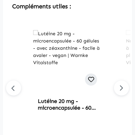
Skip product gallery
Compléments utiles :
Lutéine 20 mg -
P
microencapsulée - 60
N
gélules - avec
f
zéaxanthine - facile à
H
avaler - vegan |
p
Warnke Vitalstoffe
W