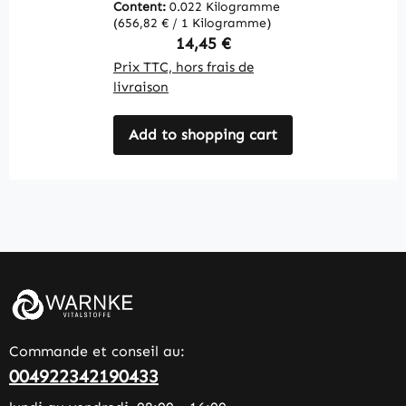
Content:
0.022 Kilogramme
C
(656,82 € / 1 Kilogramme)
(1
Regular price:
14,45 €
Prix TTC, hors frais de
Pr
livraison
li
Add to shopping cart
Commande et conseil au:
004922342190433