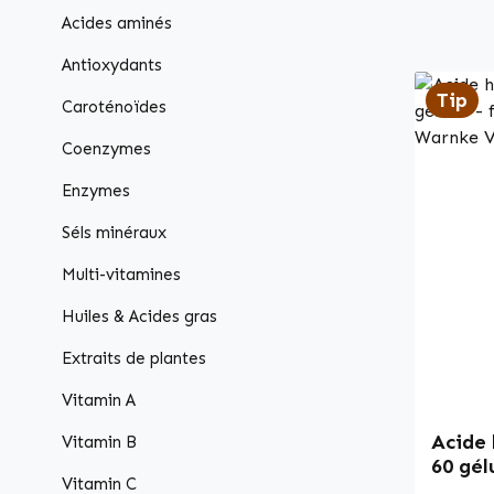
Acides aminés
Antioxydants
Tip
Caroténoïdes
Coenzymes
Enzymes
Séls minéraux
Multi-vitamines
Huiles & Acides gras
Extraits de plantes
Vitamin A
Acide 
Vitamin B
60 gélu
Vitamin C
végan 