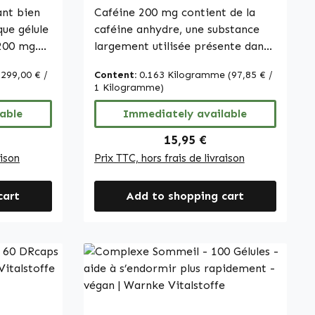
ant bien
Caféine 200 mg contient de la
ue gélule
caféine anhydre, une substance
200 mg.
largement utilisée présente dans
r de
de nombreux aliments et
(299,00 € /
Content:
0.163 Kilogramme
(97,85 € /
boissons. Chaque comprimé
1 Kilogramme)
duit offre
fournit 200 mg de caféine,
ur une
able
permettant un dosage précis.
Immediately available
 cellulose
Avec 250 comprimés par boîte, le
ice:
Regular price:
15,95 €
sée
produit garantit un
aison
Prix TTC, hors frais de livraison
 tandis
approvisionnement à long terme.
Les comprimés contiennent de la
cart
Add to shopping cart
llulose
cellulose microcristalline comme
la gélule.
agent de charge et des sels de
égétale
calcium de l’acide
ées comme
orthophosphorique pour assurer
s.
la stabilité. La forme en
lité
comprimés permet une prise et
de -
un dosage simples. Warnke