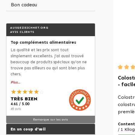
antiagg
Bon cadeau
une fab
gélules. Warnke Vitalstoffe 
Qualit
AUSGEZEICHNET.ORG
alleman
AVIS CLIENTS
100 % 
Top compléments alimentaires
aliment
La qualité et les prix sont tout
fabriqu
simplement excellents. J'ai aussi trouvé
selon l
beaucoup de produits spéciaux qu'on ne
d'hygiè
trouve pas ailleurs ou qui sont bien plus
ni colorants Veuill
chers.
Average
Colost
tant qu
Plus...
- facil
de com
★★★★★
aminés
☆
nous ne
Warnke
Colost
TRÈS BIEN
faire d
4.61 / 5.00
colostr
les eff
49 avis
premièr
plus d'
nutrime
Remarque sur les avis
recomm
Content
fourni 
En un coup d'œil
/ 1 Kil
littéra
dosage 