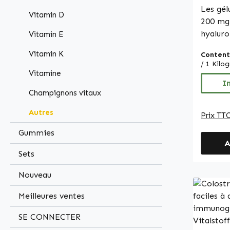
Les gél
Vitamin D
200 mg 
hyaluro
Vitamin E
naturel
Vitamin K
Content
l'orga
/ 1 Kil
un rôle
Vitamine
et de l
I
Champignons vitaux
apport
hyaluro
Autres
Prix TTC
dosage ciblé. Avec
boîte, 
Gummies
A
utilisa
Sets
L'envel
compo
Nouveau
d'hydro
et de la
Meilleures ventes
est uti
SE CONNECTER
charge.