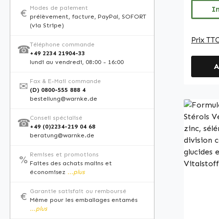
Interne
Modes de paiement
contien
I
€
passer
prélèvement, facture, PayPal, SOFORT
une uti
(via Stripe)
L’envel
Prix TTC
fabriqu
Téléphone commande
☎
+49 2234 21904-33
hydroxy
lundi au vendredi, 08:00 - 16:00
A
des sel
gras al
Fax & E-Mail commande
✉
(D) 0800-555 888 4
comme 
bestellung@warnke.de
de garan
fabrica
Conseil spécialisé
☎
L’excip
+49 (0)2234-219 04 68
beratung@warnke.de
microcr
consis
Remises et promotions
%
gélules
Faites des achats malins et
économisez
...plus
Qualit
alleman
Garantie satisfait ou remboursé
€
Allemagne • Com
Même pour les emballages entamés
aliment
...plus