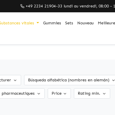
+49 2234 21904-33 lundi au vendredi, 08:00 - 
Substances vitales
Gummies
Sets
Nouveau
Meilleur
cturer
Búsqueda alfabética (nombres en alemán)
 pharmaceutiques
Price
Rating min.