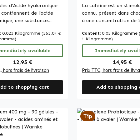
ules d'Acide hyaluronique
La caféine est un stimul
contiennent de l'acide
connu, présent dans chaq
nique, une substance
à une concentration de 
le présente dans
Elle est obtenue à parti
:
0.023 Kilogramme
(563,04 €
Content:
0.05 Kilogramme
nisme qui joue notamment
poudre de caféine. Avec 120
ogramme)
1 Kilogramme)
 au niveau des articulations
gélules par boîte, ce pro
a peau. Chaque gélule
mmediately available
une solution pratique po
Immediately avail
e 200 mg d'acide
utilisation prolongée. La
Regular price:
Regular pr
12,95 €
14,95 €
nique, permettant un
microcristalline est utili
, hors frais de livraison
Prix TTC, hors frais de livr
 60 gélules par
comme agent de charge,
ce produit offre une
que
dd to shopping cart
Add to shopping 
tion pratique et durable.
l’hydroxypropylméthylce
oppe de la gélule est
constitue l’enveloppe de 
sée
La L-leucine et l’huile v
xypropylméthylcellulose
hydrogénée sont utilis
Tip
 cellulose microcristalline
auxiliaires technologique
lisée comme agent de
Warnke Vitalstoffe - Qua
 La L-leucine sert d'agent
pharmaceutique alleman