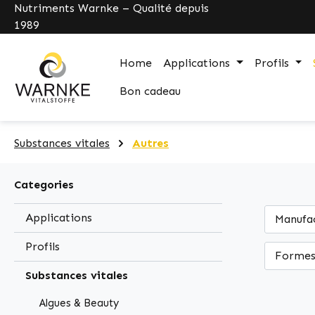
Nutriments Warnke – Qualité depuis
search
Skip to main navigation
1989
Home
Applications
Profils
Bon cadeau
Substances vitales
Autres
Categories
Applications
Manufa
Profils
Formes
Substances vitales
Algues & Beauty