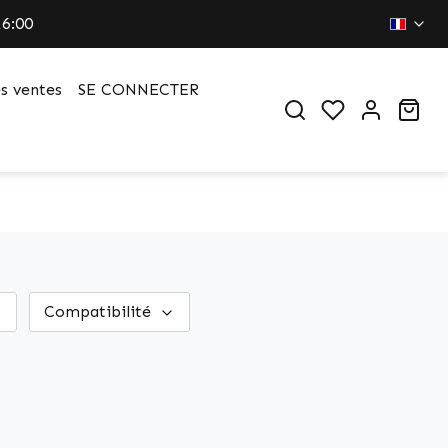
16:00
es ventes
SE CONNECTER
You have 0 wi
Sho
Compatibilité