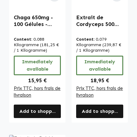
Chaga 650mg -
Extrait de
100 Gélules -
Cordyceps 500
Hautement dosé
mg avec 40% de
& végan | Warnke
polysaccharides -
Content:
0.088
Content:
0.079
Vitalstoffe
120 gélules -
Kilogramme
(181,25 €
Kilogramme
(239,87 €
/ 1 Kilogramme)
facile à avaler -
/ 1 Kilogramme)
vegan | Warnke
Immediately
Immediately
Vitalstoffe
available
available
Regular price:
Regular price:
15,95 €
18,95 €
Prix TTC, hors frais de
Prix TTC, hors frais de
livraison
livraison
Add to shopping cart
Add to shopping cart