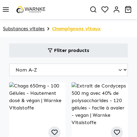
in content
You have 0 
Sh
Substances vitales
Champignons vitaux
Filter products