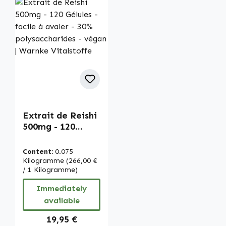
Extrait de Reishi
500mg - 120
Gélules - facile à
avaler - 30%
Content:
0.075
polysaccharides -
Kilogramme
(266,00 €
végan | Warnke
/ 1 Kilogramme)
Vitalstoffe
Immediately
available
Regular price:
19,95 €