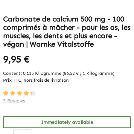
Carbonate de calcium 500 mg - 100
comprimés à mâcher - pour les os, les
muscles, les dents et plus encore -
végan | Warnke Vitalstoffe
9,95 €
Content:
0.115 Kilogramme
(86,52 € / 1 Kilogramme)
Prix TTC, hors frais de livraison
Average rating of 4.33 out of 5 stars
3 Reviews
Immediately available