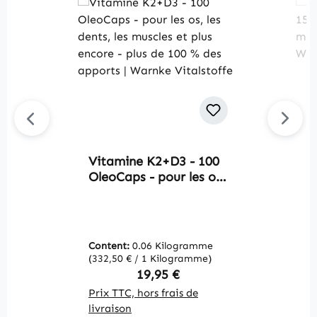
Vitamine K2+D3 - 100
Av
OleoCaps - pour les os,
C
les dents, les muscles
-
et plus encore - plus de
o
100 % des apports |
v
Warnke Vitalstoffe
V
Content:
0.06 Kilogramme
C
(332,50 € / 1 Kilogramme)
(9
Regular price:
19,95 €
Prix TTC, hors frais de
Pr
livraison
li