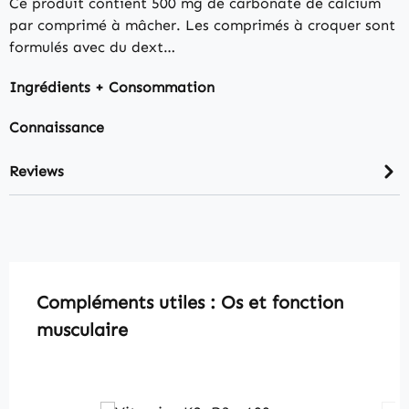
Ce produit contient 500 mg de carbonate de calcium
par comprimé à mâcher. Les comprimés à croquer sont
formulés avec du dext…
Ingrédients + Consommation
Connaissance
Reviews
Skip product gallery
Compléments utiles : Os et fonction
musculaire