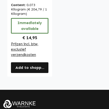
slaap te vallen -
Content:
0.073
vegan | Warnke
Kilogram
(€ 204,79 / 1
Vitalstoffe
Kilogram)
Immediately
available
Regular price:
€ 14,95
Prijzen incl. btw,
exclusief
verzendkosten
Add to shopping cart