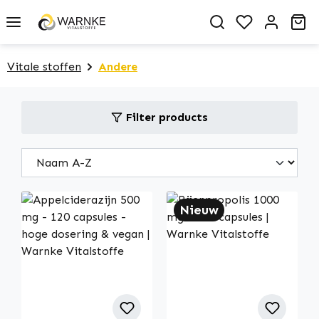
in content
You have 0 
Sh
Vitale stoffen
Andere
Filter products
Nieuw