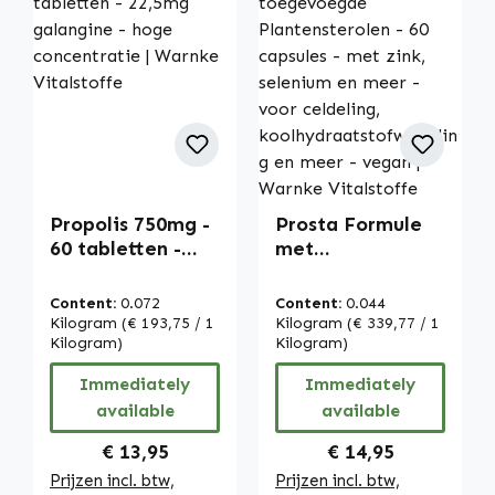
Propolis 750mg -
Prosta Formule
60 tabletten -
met
22,5mg galangine
toegevoegde
- hoge
Plantensterolen -
Content:
0.072
Content:
0.044
concentratie |
60 capsules - met
Kilogram
(€ 193,75 / 1
Kilogram
(€ 339,77 / 1
Warnke
Kilogram)
zink, selenium en
Kilogram)
Vitalstoffe
meer - voor
Immediately
Immediately
celdeling,
available
available
koolhydraatstofw
isseling en meer -
Regular price:
Regular price:
€ 13,95
€ 14,95
vegan | Warnke
Prijzen incl. btw,
Prijzen incl. btw,
Vitalstoffe