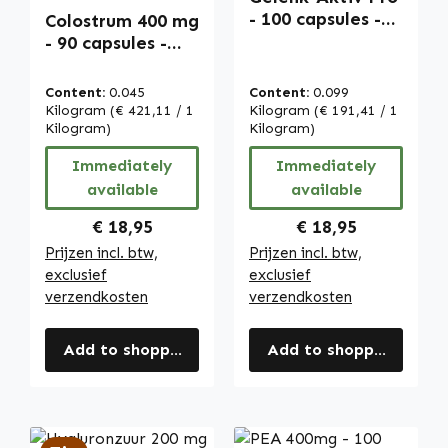
Average rating of 5 out of 5 stars
- 100 capsules -
Colostrum 400 mg
met glucosamine,
- 90 capsules -
chondroïtine,
makkelijk te
hyaluronzuur en
slikken -
Content:
0.045
Content:
0.099
meer | Warnke
aminozuren en
Kilogram
(€ 421,11 / 1
Kilogram
(€ 191,41 / 1
Vitalstoffe
immunoglobuline
Kilogram)
Kilogram)
n | Warnke
Immediately
Immediately
Vitalstoffe
available
available
Regular price:
Regular price:
€ 18,95
€ 18,95
Prijzen incl. btw,
Prijzen incl. btw,
exclusief
exclusief
verzendkosten
verzendkosten
Add to shopping cart
Add to shopping cart