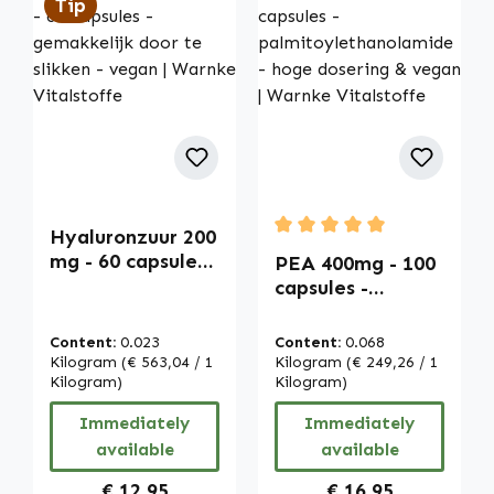
Tip
Hyaluronzuur 200
Average rating of 5 out of
mg - 60 capsules -
PEA 400mg - 100
gemakkelijk door
capsules -
te slikken - vegan
palmitoylethanol
| Warnke
amide - hoge
Content:
0.023
Content:
0.068
Vitalstoffe
dosering & vegan
Kilogram
(€ 563,04 / 1
Kilogram
(€ 249,26 / 1
Kilogram)
| Warnke
Kilogram)
Vitalstoffe
Immediately
Immediately
available
available
Regular price:
Regular price:
€ 12,95
€ 16,95