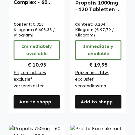
Complex - 60
Propolis 1000mg
DRcaps -
- 120 Tabletten -
Gemakkelijk in te
met 3%
nemen | Warnke
Galangine -
Content:
0.018
Content:
0.204
Vitalstoffe
Hooggedoseerd |
Kilogram
(€ 608,33 / 1
Kilogram
(€ 97,79 / 1
Kilogram)
Warnke
Kilogram)
Vitalstoffe
Immediately
Immediately
available
available
Regular price:
Regular price:
€ 10,95
€ 19,95
Prijzen incl. btw,
Prijzen incl. btw,
exclusief
exclusief
verzendkosten
verzendkosten
Add to shopping cart
Add to shopping cart