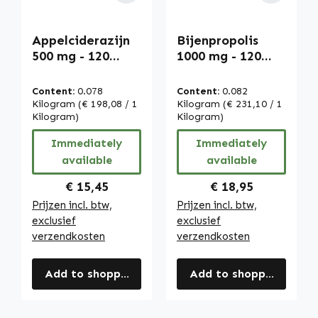
Appelciderazijn
Bijenpropolis
500 mg - 120
1000 mg - 120
capsules - hoge
capsules | Warnke
dosering & vegan
Vitalstoffe
Content:
0.078
Content:
0.082
| Warnke
Kilogram
(€ 198,08 / 1
Kilogram
(€ 231,10 / 1
Vitalstoffe
Kilogram)
Kilogram)
Immediately
Immediately
available
available
Regular price:
Regular price:
€ 15,45
€ 18,95
Prijzen incl. btw,
Prijzen incl. btw,
exclusief
exclusief
verzendkosten
verzendkosten
Add to shopping cart
Add to shopping cart