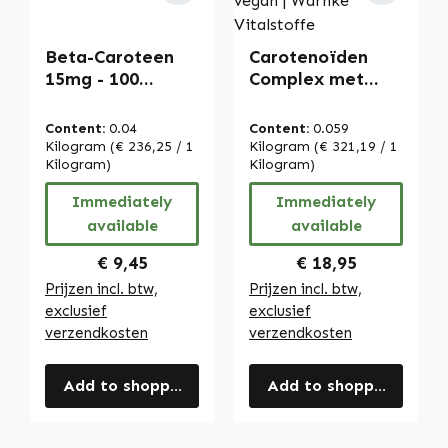
Beta-Caroteen
Carotenoïden
15mg - 100
Complex met
softgels -
Luteïne - 100
carotenoïde -
capsules -
Content:
0.04
Content:
0.059
provitamine A |
gemakkelijk door
Kilogram
(€ 236,25 / 1
Kilogram
(€ 321,19 / 1
Warnke
Kilogram)
te slikken - met
Kilogram)
Vitalstoffe
zeaxanthine,
Immediately
Immediately
bèta-caroteen &
available
available
lycopeen - vegan
| Warnke
Regular price:
Regular price:
€ 9,45
€ 18,95
Vitalstoffe
Prijzen incl. btw,
Prijzen incl. btw,
exclusief
exclusief
verzendkosten
verzendkosten
Add to shopping cart
Add to shopping cart