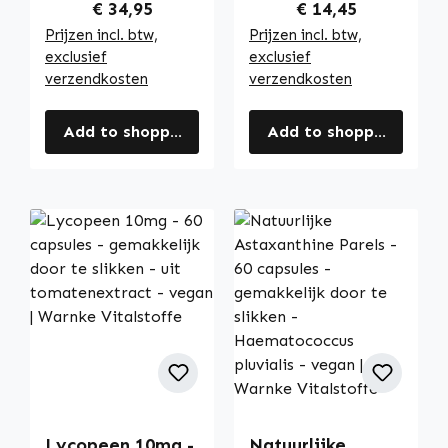
meer - vegan |
Regular price:
Regular price:
€ 34,95
€ 14,45
Warnke
Prijzen incl. btw,
Prijzen incl. btw,
Vitalstoffe
exclusief
exclusief
verzendkosten
verzendkosten
Add to shopping cart
Add to shopping cart
Lycopeen 10mg -
Natuurlijke