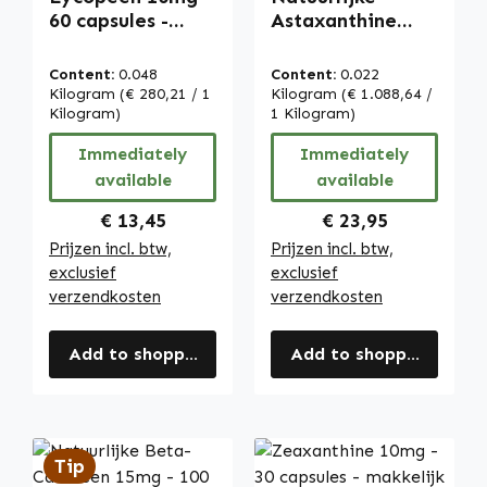
60 capsules -
Astaxanthine
gemakkelijk door
Parels - 60
te slikken - uit
capsules -
Content:
0.048
Content:
0.022
tomatenextract -
gemakkelijk door
Kilogram
(€ 280,21 / 1
Kilogram
(€ 1.088,64 /
vegan | Warnke
Kilogram)
te slikken -
1 Kilogram)
Vitalstoffe
Haematococcus
Immediately
Immediately
pluvialis - vegan |
available
available
Warnke
Vitalstoffe
Regular price:
Regular price:
€ 13,45
€ 23,95
Prijzen incl. btw,
Prijzen incl. btw,
exclusief
exclusief
verzendkosten
verzendkosten
Add to shopping cart
Add to shopping cart
Tip