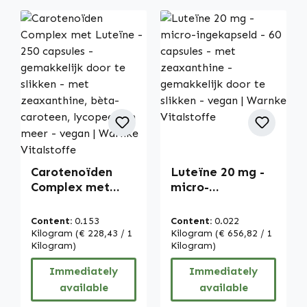
Carotenoïden
Luteïne 20 mg -
Complex met
micro-
Luteïne - 250
ingekapseld - 60
capsules -
capsules - met
Content:
0.153
Content:
0.022
gemakkelijk door
zeaxanthine -
Kilogram
(€ 228,43 / 1
Kilogram
(€ 656,82 / 1
te slikken - met
Kilogram)
gemakkelijk door
Kilogram)
zeaxanthine,
te slikken - vegan
Immediately
Immediately
bèta-caroteen,
| Warnke
available
available
lycopeen en
Vitalstoffe