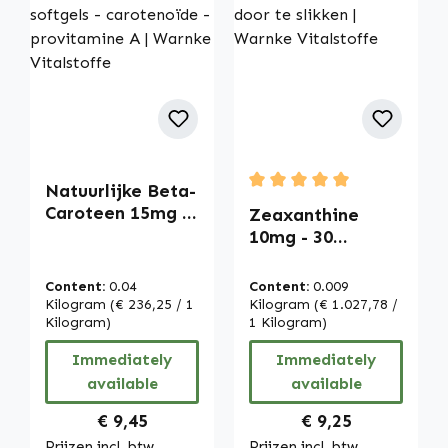
Natuurlijke Beta-
Average rating of 5 out of
Caroteen 15mg -
Zeaxanthine
100 softgels -
10mg - 30
carotenoïde -
capsules -
provitamine A |
makkelijk door te
Content:
0.04
Content:
0.009
Warnke
slikken | Warnke
Kilogram
(€ 236,25 / 1
Kilogram
(€ 1.027,78 /
Vitalstoffe
Kilogram)
Vitalstoffe
1 Kilogram)
Immediately
Immediately
available
available
Regular price:
Regular price:
€ 9,45
€ 9,25
Prijzen incl. btw,
Prijzen incl. btw,