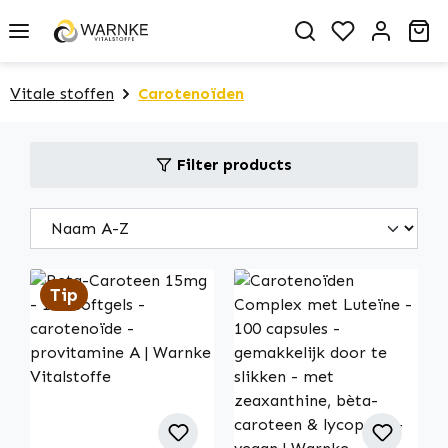
in content
You have 0 
Sh
Vitale stoffen
Carotenoïden
Filter products
Tip