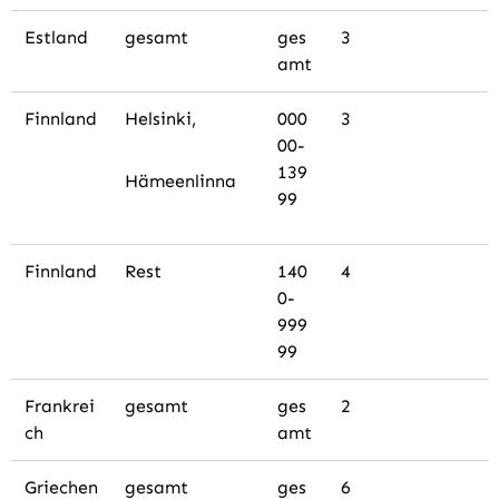
Estland
gesamt
ges
3
amt
Finnland
Helsinki,
000
3
00-
139
Hämeenlinna
99
Finnland
Rest
140
4
0-
999
99
Frankrei
gesamt
ges
2
ch
amt
Griechen
gesamt
ges
6