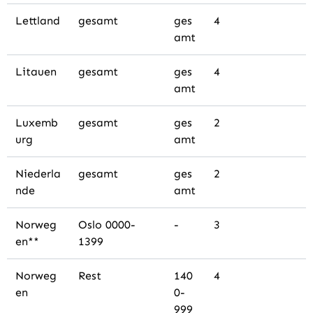
Lettland
gesamt
ges
4
amt
Litauen
gesamt
ges
4
amt
Luxemb
gesamt
ges
2
urg
amt
Niederla
gesamt
ges
2
nde
amt
Norweg
Oslo 0000-
-
3
en**
1399
Norweg
Rest
140
4
en
0-
999