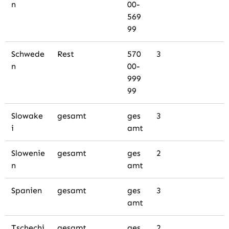
n
00-
569
99
Schwede
Rest
570
3
n
00-
999
99
Slowake
gesamt
ges
3
i
amt
Slowenie
gesamt
ges
2
n
amt
Spanien
gesamt
ges
3
amt
Tschechi
gesamt
ges
2