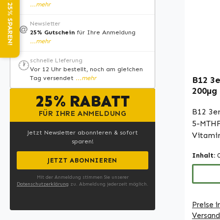
NEWSLETTER: 25% SPAREN!
...mehr
• Hoch
Nahrun
Newsletter
@
25% Gutschein
für Ihre Anmeldung
deutsch
...mehr
Produzi
Hygien
schnelle Lieferung
🕐
Vor 12 Uhr bestellt, noch am gleichen
Ohne Z
Tag versendet
...mehr
B12 3
Entdeck
200µg 
Vitami
25% RABATT
Tablet
normal
- für 
B12 3e
FÜR IHRE ANMELDUNG
bei. Vi
vollst
5-MTHF
normal
Jetzt Newsletter abonnieren & sofort
Bedarf
Vitamin
Nerven
sparen!
Warnke
Formen
trägt 
Inhalt:
Adenos
JETZT ABONNIEREN
Homocys
Hydrox
Vitamin
Mit der Anmeldung stimmen Sie unserer
durch 5
Datenschutzerklärung
zu. Abmeldung jederzeit möglich.
normal
MTHF) 
bei. Vi
Preise i
Folsäur
normale
Versand
µg Vit