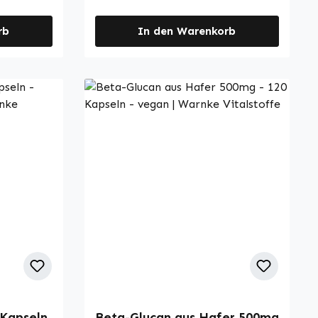
zu einer normalen Funktion des
n. Die
täglichen Ergänzung einer
Nervensystems bei. Riboflavin
rb
ausgewogenen Ernährung. Die
In den Warenkorb
. Vitamin
trägt zu einem normalen
ulose für
Packung enthält 100 Kapseln und
alen
Energiestoffwechsel bei.
 und
ist für die regelmäßige
ems bei.
Riboflavin trägt zur Erhaltung
ne
Anwendung konzipiert. Die
inem
normaler roter Blutkörperchen
rgänzt
pflanzliche Kapselhülle besteht
bei. Riboflavin trägt zur
ng durch
aus
in B12
Verringerung von Müdigkeit und
t der
Hydroxypropylmethylcellulose.
 Bildung
Ermüdung bei.Bitte beachten Sie:
Die Rezeptur ist gluten-, lactose-
i.
Als Hersteller und Vertreiber von
und fructosefrei und kommt ohne
ner
Nahrungsergänzungsmitteln
e in
unnötige Zusatz- und Farbstoffe
dürfen wir keine Angaben zur
aus. Warnke Vitalstoffe -
amin B12
Wirkung von Vitalstoffen machen.
Deutsche Apothekenqualität -
von
Für weiterführende
el aus
Made in Germany • Hochwertige
 bei.
Informationen empfehlen wir,
Nahrungsergänzungsmittel aus
Rolle im
Fachliteratur oder spezialisierte
ts- und
deutscher Herstellung •
Websites zu konsultieren, bevor
P •
Produziert nach Qualitäts- und
ller und
Sie eine Bestellung tätigen.
toffe
Hygienestandards HACCP •
 Kapseln
Beta-Glucan aus Hafer 500mg