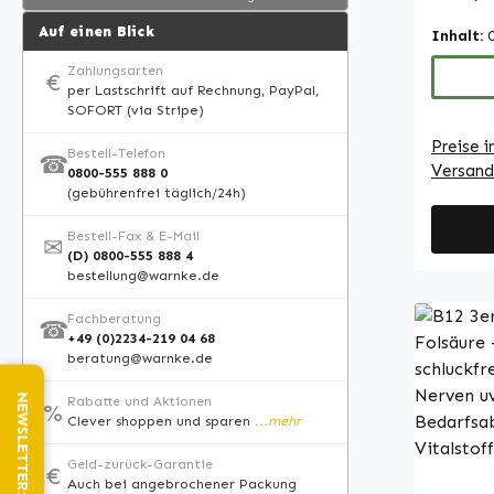
und Fol
Auf einen Blick
Inhalt:
(Ptero
ergänzt
Zahlungsarten
€
per Lastschrift auf Rechnung, PayPal,
Kirschp
SOFORT (via Stripe)
100 Tab
Preise i
Süßungs
Bestell-Telefon
☎
Versand
0800-555 888 0
natürl
(gebührenfrei täglich/24h)
verfein
einfach
Bestell-Fax & E-Mail
✉
bei der
(D) 0800-555 888 4
bestellung@warnke.de
Zunge z
Aufnah
Fachberatung
☎
Weitere
+49 (0)2234-219 04 68
beratung@warnke.de
mikrokr
Füllsto
Rabatte und Aktionen
%
Orthop
Clever shoppen und sparen
...mehr
Trennmi
Geld-zurück-Garantie
Deutsch
€
Auch bei angebrochener Packung
Made in Ger