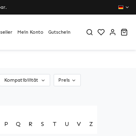
ar.
Du hast 0 Pr
War
seller
Mein Konto
Gutschein
Kompatibilität
Preis
P
Q
R
S
T
U
V
Z