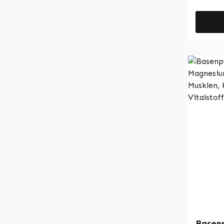
Blutkör
sowie 2
trägt z
NRV) u
des Im
vollstä
B12 trä
Bedarf
Müdigke
Vitamin
Vitamin
250 Tab
Prozess
damit i
beachte
Vorrats
Vertrei
handlic
Nahrun
regelm
dürfen 
Als Fül
Wirkung
Cellulo
Für wei
ist veg
Inform
und fru
Fachlit
übersic
Website
Vitalst
Sie ein
Apothek
Germany • 100 % V
Basenp