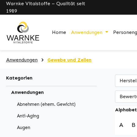
Warnke Vitalstoffe – Qualität seit
pringen
Zur Hauptnavigation springen
1989
Home
Anwendungen
Personen
Anwendungen
Gewebe und Zellen
Kategorien
Herstel
Anwendungen
Bewert
Abnehmen (ehem. Gewicht)
Alphabet
Anti-Aging
A
B
Augen