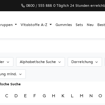
0800 / 555 888 0 Täglich 24 Stunden erreichb
gruppen
Vitalstoffe A-Z
Gummies
Sets
Neu
Best
ler
Alphabetische Suche
Darreichung
ung mind.
ische Suche
C
D
E
F
G
H
K
L
M
N
O