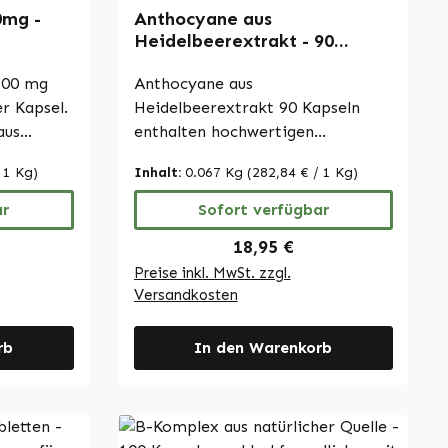
0mg -
Anthocyane aus
Heidelbeerextrakt - 90
äure |
Kapseln - vegan | Warnke
300 mg
Vitalstoffe
Anthocyane aus
r Kapsel.
Heidelbeerextrakt 90 Kapseln
aus
enthalten hochwertigen
it
Heidelbeerextrakt, der 25%
 1 Kg)
Inhalt:
0.067 Kg
(282,84 € / 1 Kg)
erstellung
Anthocyane liefert. Dieser wird
abohnenöl
durch Füllstoff mikrokristalline
ar
Sofort verfügbar
, Glycerin
Cellulose, L-Leucin und
Preis:
Regulärer Preis:
18,95 €
d
Calciumsalze der
Preise inkl. MwSt. zzgl.
or
Orthophosphorsäure ergänzt. Die
Versandkosten
bieten
Kapselhülle besteht aus
t, Alpha-
Hydroxypropylmethylcellulose.
und in den
rb
Mit 90 Kapseln pro Packung
In den Warenkorb
bietet dieses Produkt eine
einfache Möglichkeit, Anthocyane
e in
aus Heidelbeeren in die tägliche
Ernährung zu integrieren. Die