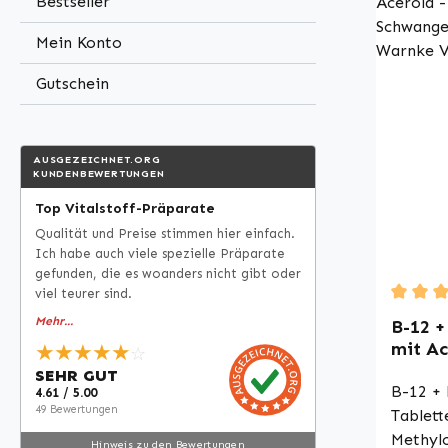
Bestseller
Produzi
Mein Konto
Hygien
Ohne Z
Gutschein
Bitte b
und Ver
Nahrun
AUSGEZEICHNET.ORG
dürfen 
KUNDENBEWERTUNGEN
Wirkung
Top Vitalstoff-Präparate
Für wei
Qualität und Preise stimmen hier einfach.
Inform
Ich habe auch viele spezielle Präparate
Fachlit
gefunden, die es woanders nicht gibt oder
Website
viel teurer sind.
Sie ein
Durchsc
Mehr...
B-12 +
mit Ac
★★★★★
☆
für Sc
SEHR GUT
uvm. |
B-12 + 
4.61 / 5.00
49 Bewertungen
Tablett
Methyl
Hinweis zu den Bewertungen