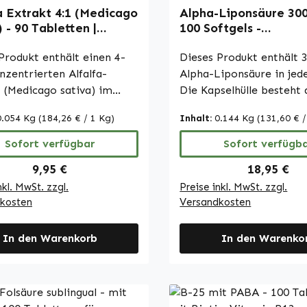
a Extrakt 4:1 (Medicago
Alpha-Liponsäure 30
) - 90 Tabletten |
100 Softgels -
 Vitalstoffe
schwefelhaltige Fetts
Produkt enthält einen 4-
Warnke Vitalstoffe
Dieses Produkt enthält 
nzentrierten Alfalfa-
Alpha-Liponsäure in jede
 (Medicago sativa) im
Die Kapselhülle besteht 
nis 4:1. Die Kapseln sind
Gelatine (Rind) und ist m
0.054 Kg
(184,26 € / 1 Kg)
Inhalt:
0.144 Kg
(131,60 € /
rokristalliner Cellulose als
Eisenoxid gefärbt. Zur H
ff versehen. Sie bieten eine
der Kapseln werden Soj
Sofort verfügbar
Sofort verfügb
che und konzentrierte
(raffiniert und hydriert)
Regulärer Preis:
Regulärer 
9,95 €
18,95 €
n Alfalfa-Extrakt, die sich
als Feuchthaltemittel un
nkl. MwSt. zzgl.
Preise inkl. MwSt. zzgl.
dosieren lässt und bequem
Sojalecithin als Emulgat
kosten
Versandkosten
Alltag integriert werden
verwendet. Die Kapseln 
rnke Vitalstoffe -
eine einfache Möglichkei
e Apothekenqualität -
In den Warenkorb
Liponsäure zu dosieren 
In den Warenko
many • 100 % Vegan
Alltag zu integrieren. Warnke
wertige
Vitalstoffe - Deutsche
gsergänzungsmittel aus
Apothekenqualität - Mad
er Herstellung •
Germany • Hochwertige