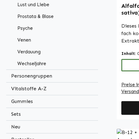
Lust und Liebe
Alfalf
sativa
Prostata & Blase
Warnke
Dieses 
Psyche
fach ko
Venen
Extrakt
Verhält
Verdauung
Inhalt:
mit mik
Füllsto
Wechseljahre
praktis
Personengruppen
Form vo
Preise i
leicht 
Vitalstoffe A-Z
Versand
in den 
kann.Wa
Gummies
Deutsch
Sets
Made in Ger
• Hoch
Neu
Nahrun
deutsch