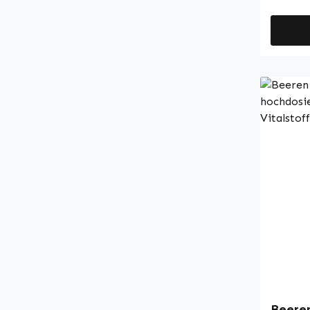
bietet 
langanh
Kapselh
Hydroxy
einem p
Weitere
Leucin 
Mischun
Stabili
Warnke 
Apothek
Germany • 100 % V
Hochwe
Nahrun
deutsch
Produzi
Hygien
Ohne Z
Beeren