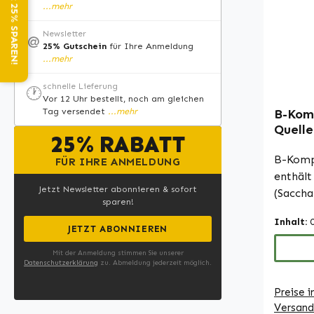
NEWSLETTER: 25% SPAREN!
...mehr
Hochwe
Nahrun
Newsletter
@
25% Gutschein
für Ihre Anmeldung
deutsch
...mehr
Produzi
Hygien
schnelle Lieferung
🕐
Vor 12 Uhr bestellt, noch am gleichen
Ohne Z
Tag versendet
...mehr
B-Komp
Bitte b
Quelle
und Ver
25% RABATT
schluc
Nahrun
Vitami
B-Kompl
FÜR IHRE ANMELDUNG
dürfen 
Energ
enthält
Wirkung
Jetzt Newsletter abonnieren & sofort
Warnke
(Saccha
Für wei
sparen!
8% B-Vi
Inform
Inhalt:
B2, B3,
JETZT ABONNIEREN
Fachlit
liefert
Website
Mit der Anmeldung stimmen Sie unserer
essenzi
Datenschutzerklärung
zu. Abmeldung jederzeit möglich.
Sie ein
Energie
Preise i
verschi
Versand
Mit 100