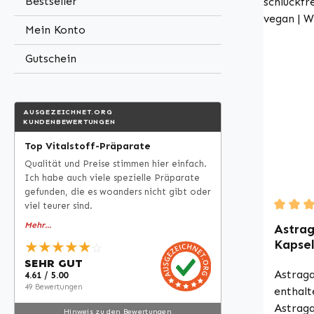
Bestseller
Produzi
Mein Konto
Hygien
Ohne Z
Gutschein
Bitte b
und Ver
Nahrun
AUSGEZEICHNET.ORG
dürfen 
KUNDENBEWERTUNGEN
Wirkung
Top Vitalstoff-Präparate
Für wei
Qualität und Preise stimmen hier einfach.
Inform
Ich habe auch viele spezielle Präparate
Fachlit
gefunden, die es woanders nicht gibt oder
Website
viel teurer sind.
Sie ein
Durchsc
Mehr...
Astrag
Kapsel
★★★★★
☆
hochdo
SEHR GUT
Vitals
Astraga
4.61 / 5.00
49 Bewertungen
enthalt
Astraga
Hinweis zu den Bewertungen