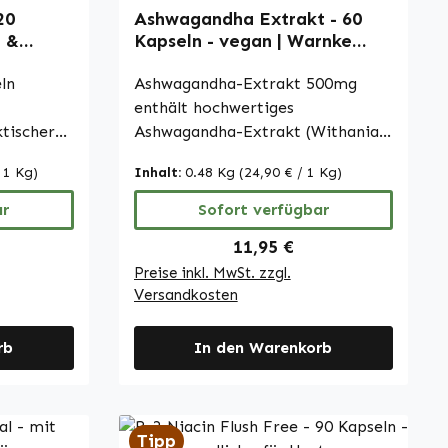
20
Ashwagandha Extrakt - 60
t &
Kapseln - vegan | Warnke
stoffe
Vitalstoffe
ln
Ashwagandha-Extrakt 500mg
enthält hochwertiges
ktischer
Ashwagandha-Extrakt (Withania
sis von 4
somnifera), das mindestens 5%
 1 Kg)
Inhalt:
0.48 Kg
(24,90 € / 1 Kg)
ukt 2000
Withanolide umfasst. Dieses
it einem
pflanzliche Extrakt wird häufig in
ar
Sofort verfügbar
es
der traditionellen Medizin
Preis:
Regulärer Preis:
11,95 €
lüssigem
verwendet. Die Kapseln sind mit
Preise inkl. MwSt. zzgl.
mikrokristalliner Cellulose als
Versandkosten
rodukt
Füllstoff sowie
t,
Hydroxypropylmethylcellulose für
e
rb
die Kapselhülle ergänzt. Zudem
In den Warenkorb
. Die
enthält das Produkt L-Leucin. Mit
besteht
60 Kapseln pro Packung bietet
dieses Produkt eine praktische
Tipp
lulose.
Möglichkeit, Ashwagandha in die