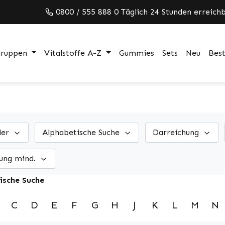
0800 / 555 888 0 Täglich 24 Stunden erreichb
gruppen
Vitalstoffe A-Z
Gummies
Sets
Neu
Best
ler
Alphabetische Suche
Darreichung
ung mind.
ische Suche
C
D
E
F
G
H
J
K
L
M
N