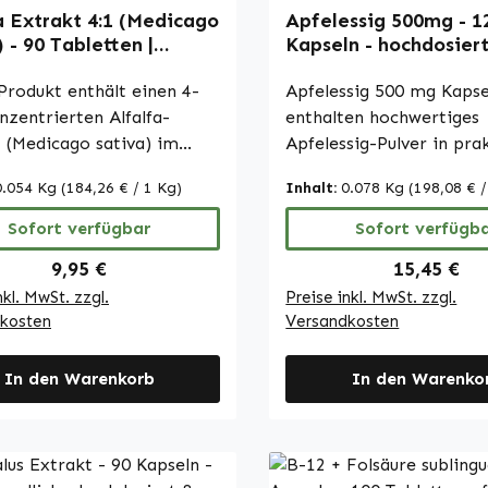
a Extrakt 4:1 (Medicago
Apfelessig 500mg - 1
) - 90 Tabletten |
Kapseln - hochdosier
 Vitalstoffe
vegan | Warnke Vital
Produkt enthält einen 4-
Apfelessig 500 mg Kapse
nzentrierten Alfalfa-
enthalten hochwertiges
 (Medicago sativa) im
Apfelessig-Pulver in pra
nis 4:1. Die Kapseln sind
Kapselform. Pro Tagesdo
0.054 Kg
(184,26 € / 1 Kg)
Inhalt:
0.078 Kg
(198,08 € /
rokristalliner Cellulose als
Kapseln liefert das Prod
ff versehen. Sie bieten eine
mg Apfelessig-Pulver m
Sofort verfügbar
Sofort verfügb
che und konzentrierte
Säuregrad von 4–8 %. Di
Regulärer Preis:
Regulärer 
9,95 €
15,45 €
n Alfalfa-Extrakt, die sich
entspricht etwa 4–6 g f
nkl. MwSt. zzgl.
Preise inkl. MwSt. zzgl.
dosieren lässt und bequem
Apfelessig. Mit 120 Kapseln pro
kosten
Versandkosten
Alltag integriert werden
Packung bietet dieses P
rnke Vitalstoffe -
eine einfache Möglichkei
e Apothekenqualität -
In den Warenkorb
Apfelessig in die täglich
In den Warenko
many • 100 % Vegan
Ernährung zu integrieren
wertige
pflanzliche Kapselhülle 
gsergänzungsmittel aus
aus
er Herstellung •
Hydroxypropylmethylcel