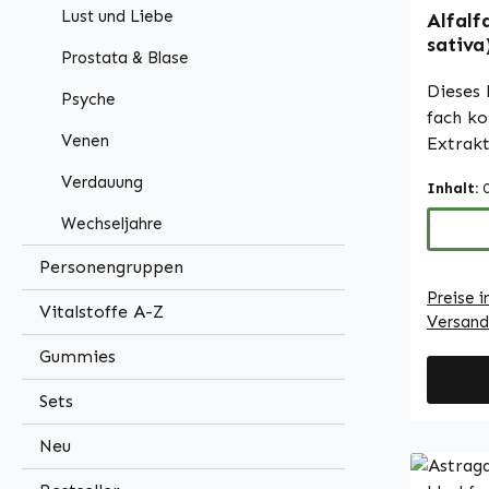
Lust und Liebe
Alfalf
sativa
Prostata & Blase
Warnke
Dieses 
Psyche
fach ko
Venen
Extrakt
Verhält
Verdauung
Inhalt:
mit mik
Füllsto
Wechseljahre
praktis
Personengruppen
Form vo
Preise i
leicht 
Vitalstoffe A-Z
Versand
in den 
kann.Wa
Gummies
Deutsch
Sets
Made in Ger
• Hoch
Neu
Nahrun
deutsch