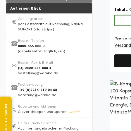
Wurzel 
Auf einen Blick
Inhalt:
membra
Polysac
Zahlungsarten
€
per Lastschrift auf Rechnung, PayPal,
Formel 
SOFORT (via Stripe)
mikrokr
Preise i
Leucin 
Bestell-Telefon
☎
Versand
0800-555 888 0
ergänzt
(gebührenfrei täglich/24h)
aus
Hydroxy
Bestell-Fax & E-Mail
✉
Mit 90 
(D) 0800-555 888 4
bestellung@warnke.de
bietet 
bequeme
Fachberatung
☎
Extrakt
+49 (0)2234-219 04 68
beratung@warnke.de
einzubi
leicht 
Rabatte und Aktionen
%
regelm
Clever shoppen und sparen
...mehr
Vitalst
Geld-zurück-Garantie
Apothek
€
Auch bei angebrochener Packung
Germany • 100 % V