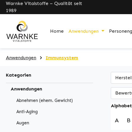
Warnke Vitalstoffe – Qualität seit
pringen
Zur Hauptnavigation springen
1989
Home
Anwendungen
Personen
Anwendungen
Immunsystem
Kategorien
Herstel
Anwendungen
Bewert
Abnehmen (ehem. Gewicht)
Alphabet
Anti-Aging
A
B
Augen