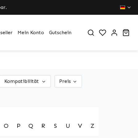
ar.
Du hast 0 Pr
War
seller
Mein Konto
Gutschein
Kompatibilität
Preis
O
P
Q
R
S
U
V
Z