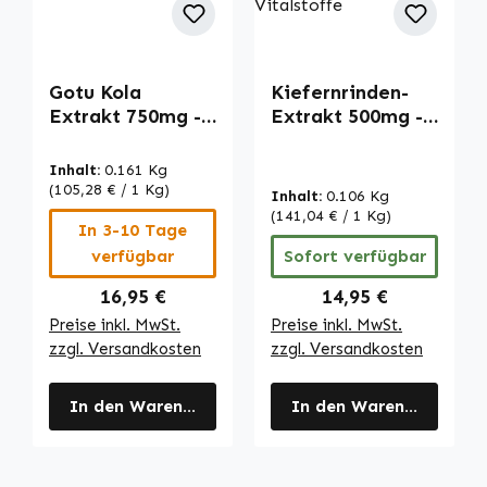
Gotu Kola
Kiefernrinden-
Extrakt 750mg -
Extrakt 500mg -
120 Tabletten -
100 Tabletten -
mit Vitamin C &
mit Vitamin C -
Inhalt:
0.161 Kg
Zink - für
für
(105,28 € / 1 Kg)
Inhalt:
0.106 Kg
Immunsystem,
Immunsystem,
(141,04 € / 1 Kg)
In 3-10 Tage
Haut uvm. |
Kollagenbildung
verfügbar
Sofort verfügbar
Warnke
uvm. - vegan |
Vitalstoffe
Warnke
Regulärer Preis:
Regulärer Preis:
16,95 €
14,95 €
Vitalstoffe
Preise inkl. MwSt.
Preise inkl. MwSt.
zzgl. Versandkosten
zzgl. Versandkosten
In den Warenkorb
In den Warenkorb