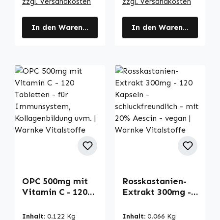
zzgl. Versandkosten
zzgl. Versandkosten
In den Warenkorb
In den Warenkorb
OPC 500mg mit
Rosskastanien-
Vitamin C - 120
Extrakt 300mg -
Tabletten - für
120 Kapseln -
Immunsystem,
schluckfreundlich
Inhalt:
0.122 Kg
Inhalt:
0.066 Kg