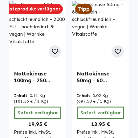
Tipp
Tipp
Ersatzprodukt verfügbar
Nattokinase
Nattokinase
100mg - 250
50mg - 60
Tabletten -
Kapseln -
schluckfreundlich
schluckfreundlich
Inhalt:
0.11 Kg
Inhalt:
0.02 Kg
- 2000 FU -
- vegan | Warnke
(181,36 € / 1 Kg)
(697,50 € / 1 Kg)
hochdosiert &
Vitalstoffe
Sofort verfügbar
Sofort verfügbar
vegan | Warnke
Vitalstoffe
Regulärer Preis:
Regulärer Preis:
19,95 €
13,95 €
Preise inkl. MwSt.
Preise inkl. MwSt.