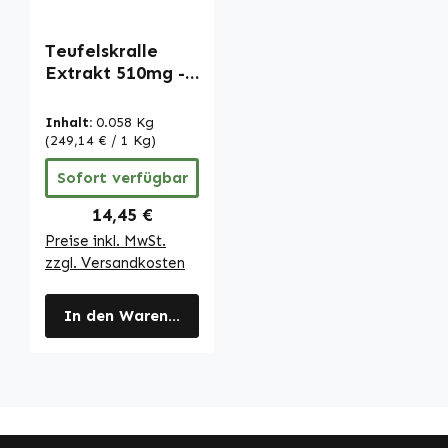
Teufelskralle
Extrakt 510mg -
90 Kapseln -
schluckfreundlich
Inhalt:
0.058 Kg
- vegan | Warnke
(249,14 € / 1 Kg)
Vitalstoffe
Sofort verfügbar
Regulärer Preis:
14,45 €
Preise inkl. MwSt.
zzgl. Versandkosten
In den Warenkorb