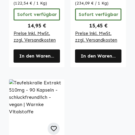
Kollagenbildung
- mit 20% Aescin
(122,54 € / 1 Kg)
(234,09 € / 1 Kg)
uvm. | Warnke
- vegan | Warnke
Sofort verfügbar
Sofort verfügbar
Vitalstoffe
Vitalstoffe
Regulärer Preis:
Regulärer Preis:
14,95 €
15,45 €
Preise inkl. MwSt.
Preise inkl. MwSt.
zzgl. Versandkosten
zzgl. Versandkosten
In den Warenkorb
In den Warenkorb