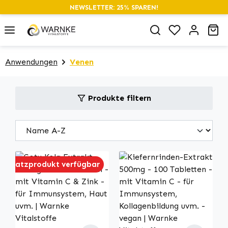
NEWSLETTER: 25% SPAREN!
alt springen
Du hast 0 P
Wa
Anwendungen
Venen
Produkte filtern
Ersatzprodukt verfügbar