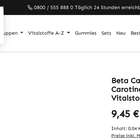
0800 / 555 888 0 Täglich 24 Stunden erreich
gruppen
Vitalstoffe A-Z
Gummies
Sets
Neu
Best
Beta Car
Carotin
Vitalsto
9,45 €
Inhalt:
0.04
Preise inkl. 