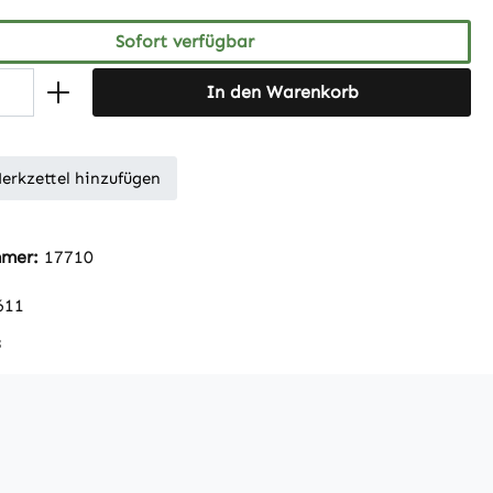
Sofort verfügbar
In den Warenkorb
erkzettel hinzufügen
mmer:
17710
611
s