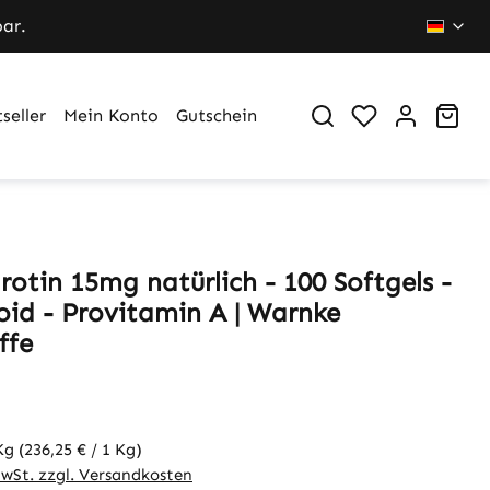
bar.
Du hast 0 Pr
War
seller
Mein Konto
Gutschein
otin 15mg natürlich - 100 Softgels -
oid - Provitamin A | Warnke
ffe
 Kg
(236,25 € / 1 Kg)
MwSt. zzgl. Versandkosten