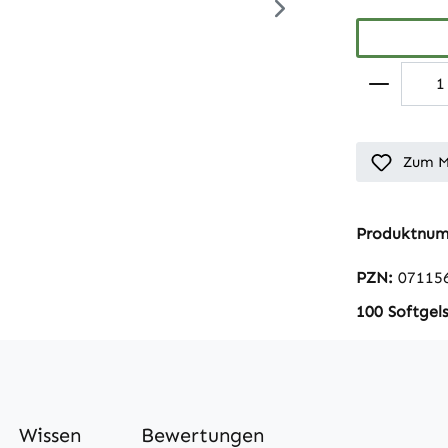
Zum M
Produktnu
PZN:
07115
100 Softgel
Wissen
Bewertungen