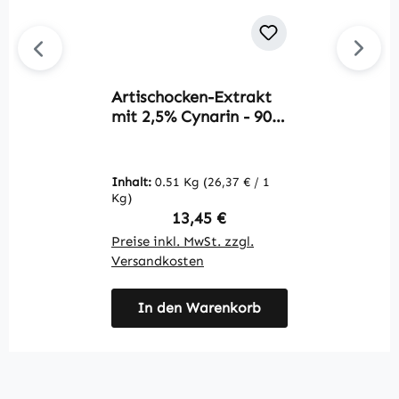
Artischocken-Extrakt
P
mit 2,5% Cynarin - 90
D
Kapseln -
s
schluckfreundlich -
W
hochdosiert & vegan |
Inhalt:
0.51 Kg
(26,37 € / 1
In
Warnke Vitalstoffe
Kg)
K
Regulärer Preis:
13,45 €
Preise inkl. MwSt. zzgl.
Pr
Versandkosten
V
In den Warenkorb