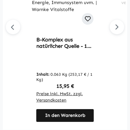
B-Komplex aus
G
natürlicher Quelle - 100
K
Kapseln -
s
schluckfreundlich - mit
F
Vitamin B12, Biotin
-
uvm. - für Energie,
V
Inhalt:
0.063 Kg
(253,17 € / 1
In
Immunsystem uvm. |
Kg)
K
Warnke Vitalstoffe
Regulärer Preis:
15,95 €
Preise inkl. MwSt. zzgl.
Pr
Versandkosten
V
In den Warenkorb