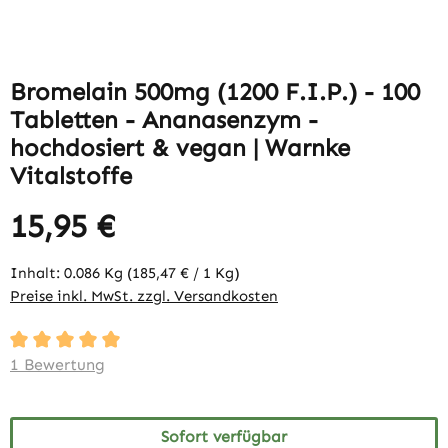
Bromelain 500mg (1200 F.I.P.) - 100
Tabletten - Ananasenzym -
hochdosiert & vegan | Warnke
Vitalstoffe
15,95 €
Inhalt:
0.086 Kg
(185,47 € / 1 Kg)
Preise inkl. MwSt. zzgl. Versandkosten
Durchschnittliche Bewertung von 5 von 5 Sternen
1 Bewertung
Sofort verfügbar