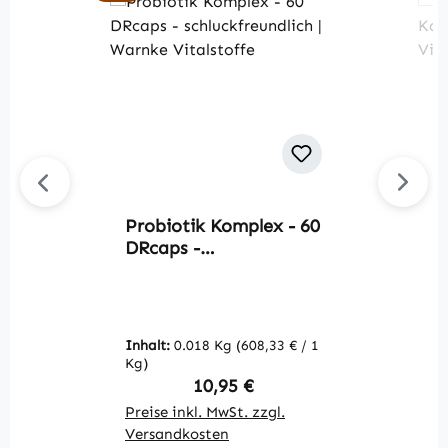
Probiotik Komplex - 60
Du
DRcaps -
L
schluckfreundlich |
1
Warnke Vitalstoffe
W
Inhalt:
0.018 Kg
(608,33 € / 1
In
Kg)
K
Regulärer Preis:
10,95 €
Preise inkl. MwSt. zzgl.
Pr
Versandkosten
V