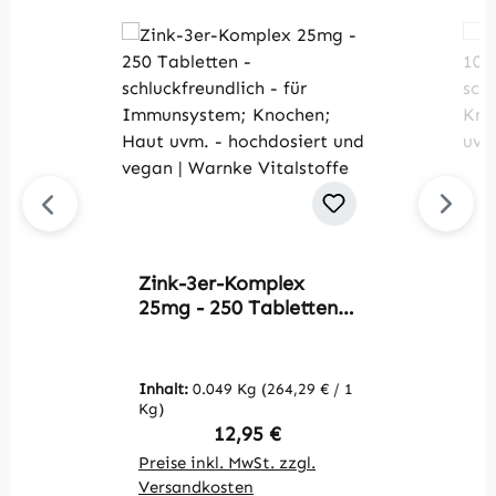
Zink-3er-Komplex
V
25mg - 250 Tabletten -
1
schluckfreundlich - für
s
Immunsystem;
K
Knochen; Haut uvm. -
M
Inhalt:
0.049 Kg
(264,29 € / 1
In
hochdosiert und vegan
V
Kg)
K
| Warnke Vitalstoffe
Regulärer Preis:
12,95 €
Preise inkl. MwSt. zzgl.
Pr
Versandkosten
V