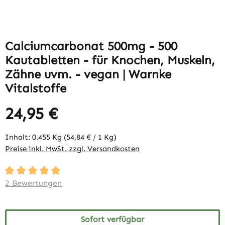
Calciumcarbonat 500mg - 500
Kautabletten - für Knochen, Muskeln,
Zähne uvm. - vegan | Warnke
Vitalstoffe
24,95 €
Inhalt:
0.455 Kg
(54,84 € / 1 Kg)
Preise inkl. MwSt. zzgl. Versandkosten
Durchschnittliche Bewertung von 5 von 5 Sternen
2 Bewertungen
Sofort verfügbar