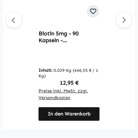
Biotin 5mg - 90
V
Kapseln -
1
schluckfreundlich - für
P
Haare, Haut,
E
Nervensystem uvm. |
Le
Warnke Vitalstoffe
V
Inhalt:
0.029 Kg
(446,55 € / 1
In
Kg)
K
Regulärer Preis:
12,95 €
Preise inkl. MwSt. zzgl.
Pr
Versandkosten
V
In den Warenkorb