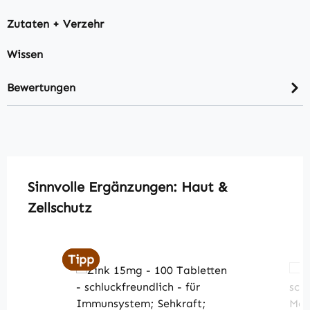
Zutaten + Verzehr
Wissen
Bewertungen
Produktgalerie überspringen
Sinnvolle Ergänzungen: Haut &
Zellschutz
Tipp
Tipp