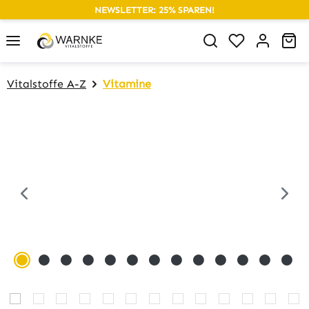
NEWSLETTER: 25% SPAREN!
alt springen
Du hast 0 P
Wa
Vitalstoffe A-Z
Vitamine
Bildergalerie überspringen