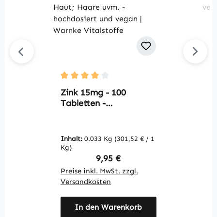
Durchschnittliche Bewertung von 4 von 5 S
Du
Zink 15mg - 100
M
Tabletten -
K
schluckfreundlich - für
s
Immunsystem;
M
Sehkraft; Haut; Haare
v
Inhalt:
0.033 Kg
(301,52 € / 1
In
uvm. - hochdosiert und
V
Kg)
K
vegan | Warnke
Regulärer Preis:
9,95 €
Vitalstoffe
Preise inkl. MwSt. zzgl.
Pr
Versandkosten
V
In den Warenkorb