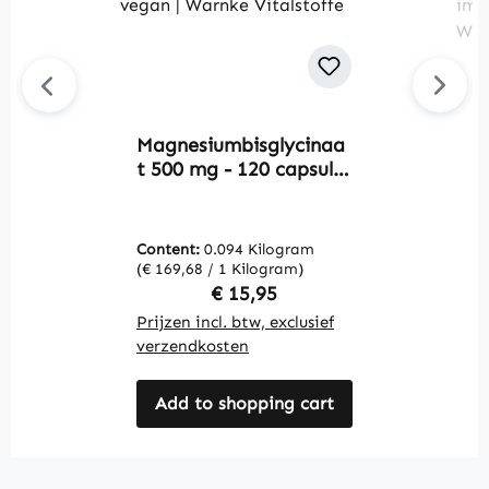
Magnesiumbisglycinaa
C
t 500 mg - 120 capsules
H
- voor spieren, botten,
t
elektrolytenbalans en
v
meer - vegan | Warnke
c
Content:
0.094 Kilogram
C
Vitalstoffe
i
(€ 169,68 / 1 Kilogram)
(€
m
Regular price:
€ 15,95
V
Prijzen incl. btw, exclusief
Pr
verzendkosten
v
Add to shopping cart