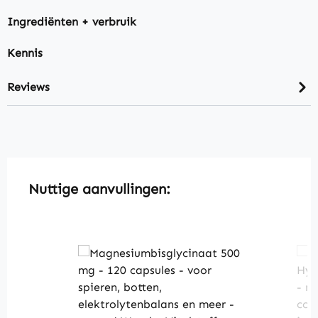
Ingrediënten + verbruik
Kennis
Reviews
Skip product gallery
Nuttige aanvullingen: