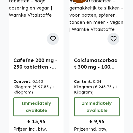
Cafeïne 200 mg -
Calciumascorbaa
250 tabletten -
t 300 mg - 100
hoge dosering en
tabletten -
vegan | Warnke
gemakkelijk te
Content:
0.163
Content:
0.04
Vitalstoffe
slikken - voor
Kilogram
(€ 97,85 / 1
Kilogram
(€ 248,75 / 1
Kilogram)
botten, spieren,
Kilogram)
tanden en meer -
Immediately
Immediately
vegan | Warnke
available
available
Vitalstoffe
Regular price:
Regular price:
€ 15,95
€ 9,95
Prijzen incl. btw,
Prijzen incl. btw,