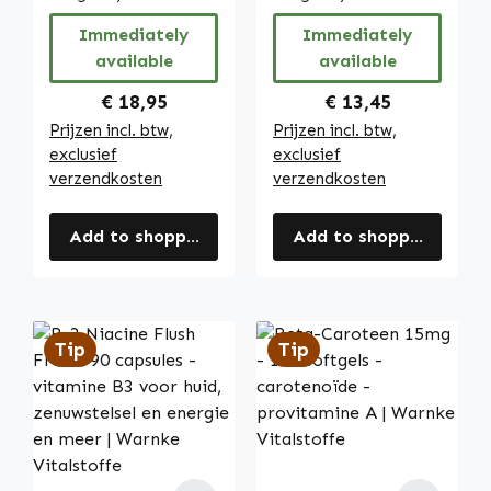
| Warnke
Immediately
Immediately
Vitalstoffe
available
available
Regular price:
Regular price:
€ 18,95
€ 13,45
Prijzen incl. btw,
Prijzen incl. btw,
exclusief
exclusief
verzendkosten
verzendkosten
Add to shopping cart
Add to shopping cart
Tip
Tip