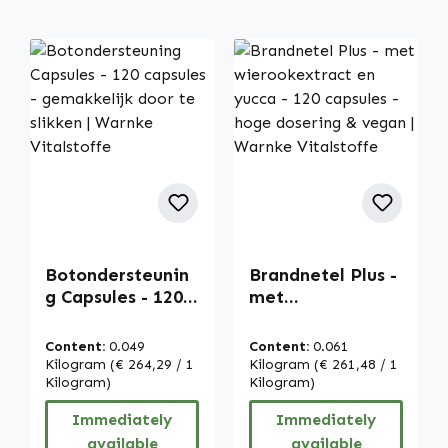
Botondersteunin
Brandnetel Plus -
g Capsules - 120
met
capsules -
wierookextract
gemakkelijk door
en yucca - 120
Content:
0.049
Content:
0.061
te slikken |
capsules - hoge
Kilogram
(€ 264,29 / 1
Kilogram
(€ 261,48 / 1
Warnke
Kilogram)
dosering & vegan
Kilogram)
Vitalstoffe
| Warnke
Immediately
Immediately
Vitalstoffe
available
available