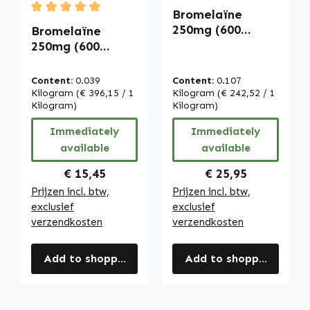
Bromelaïne
Average rating of 5 out of 5 stars
250mg (600
Bromelaïne
F.I.P.) - 250
250mg (600
DRCaps™ -
F.I.P.) - 100
makkelijk door te
DRcaps™ -
Content:
0.039
Content:
0.107
slikken -
makkelijk door te
Kilogram
(€ 396,15 / 1
Kilogram
(€ 242,52 / 1
ananasenzym -
slikken -
Kilogram)
Kilogram)
vegan | Warnke
ananasenzym -
Immediately
Immediately
Vitalstoffe
vegan | Warnke
available
available
Vitalstoffe
Regular price:
Regular price:
€ 15,45
€ 25,95
Prijzen incl. btw,
Prijzen incl. btw,
exclusief
exclusief
verzendkosten
verzendkosten
Add to shopping cart
Add to shopping cart