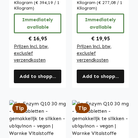
nemen -
Kilogram
(€ 394,19 / 1
Kilogram
(€ 277,08 / 1
Ubiquinon -
Kilogram)
Kilogram)
Vegan | Warnke
Immediately
Immediately
Vitalstoffe
available
available
Regular price:
Regular price:
€ 16,95
€ 19,95
Prijzen incl. btw,
Prijzen incl. btw,
exclusief
exclusief
verzendkosten
verzendkosten
Add to shopping cart
Add to shopping cart
Tip
Tip