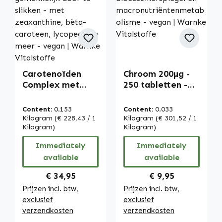
Carotenoïden
Chroom 200µg -
Complex met
250 tabletten -
Luteïne - 250
makkelijk door te
capsules -
slikken - voor
Content:
0.153
Content:
0.033
gemakkelijk door
bloedsuikerspieg
Kilogram
(€ 228,43 / 1
Kilogram
(€ 301,52 / 1
te slikken - met
Kilogram)
el en
Kilogram)
zeaxanthine,
macronutriënten
Immediately
Immediately
bèta-caroteen,
metabolisme -
available
available
lycopeen en
vegan | Warnke
meer - vegan |
Vitalstoffe
Regular price:
Regular price:
€ 34,95
€ 9,95
Warnke
Prijzen incl. btw,
Prijzen incl. btw,
Vitalstoffe
exclusief
exclusief
verzendkosten
verzendkosten