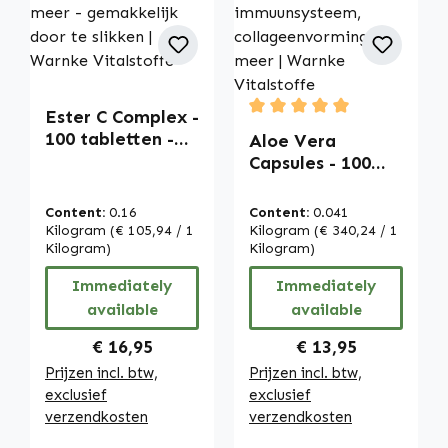
Ester C Complex -
Average rating of 5 out of
100 tabletten -
Aloe Vera
met vitamine C -
Capsules - 100
voor het
capsules -
immuunsysteem,
gemakkelijk te
Content:
0.16
Content:
0.041
collageenvormin
slikken - extract
Kilogram
(€ 105,94 / 1
Kilogram
(€ 340,24 / 1
g en meer -
Kilogram)
200:1 - met
Kilogram)
gemakkelijk door
vitamine C - voor
Immediately
Immediately
te slikken |
immuunsysteem,
available
available
Warnke
collageenvormin
Vitalstoffe
g en meer |
Regular price:
Regular price:
€ 16,95
€ 13,95
Warnke
Prijzen incl. btw,
Prijzen incl. btw,
Vitalstoffe
exclusief
exclusief
verzendkosten
verzendkosten