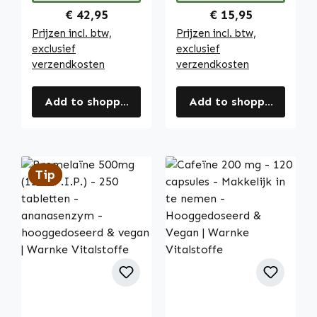
Regular price:
Regular price:
€ 42,95
€ 15,95
Prijzen incl. btw,
Prijzen incl. btw,
exclusief
exclusief
verzendkosten
verzendkosten
Add to shopping cart
Add to shopping cart
Tip
Tip