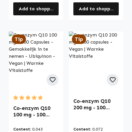
Add to shopping cart
Add to shopping cart
Tip
Tip
Co-enzym Q10
Average rating of 5 out of 5 stars
200 mg - 100
Co-enzym Q10
capsules - Vegan
100 mg - 100
| Warnke
Capsules -
Vitalstoffe
Gemakkelijk in te
Content:
0.043
Content:
0.072