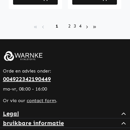
Page
Page
Page
Page
1
2
3
4
Orde en advies onder:
004922342190449
ma-vr, 08:00 - 16:00
Or via our
contact form
.
Legal
bruikbare informatie