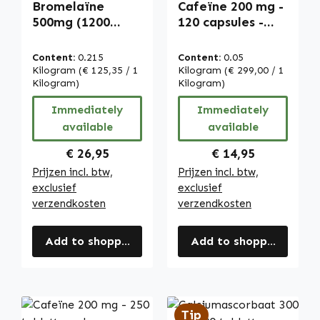
Bromelaïne
Cafeïne 200 mg -
500mg (1200
120 capsules -
F.I.P.) - 250
Makkelijk in te
tabletten -
nemen -
Content:
0.215
Content:
0.05
ananasenzym -
Hooggedoseerd
Kilogram
(€ 125,35 / 1
Kilogram
(€ 299,00 / 1
hooggedoseerd &
Kilogram)
& Vegan | Warnke
Kilogram)
vegan | Warnke
Vitalstoffe
Immediately
Immediately
Vitalstoffe
available
available
Regular price:
Regular price:
€ 26,95
€ 14,95
Prijzen incl. btw,
Prijzen incl. btw,
exclusief
exclusief
verzendkosten
verzendkosten
Add to shopping cart
Add to shopping cart
Tip