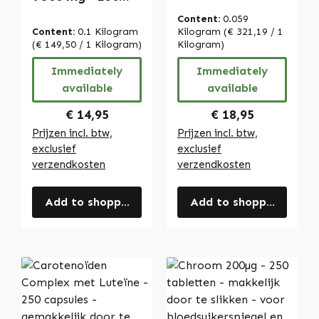
capsules -
tabletten -
Content:
0.059
gemakkelijk door
gemakkelijk te
Content:
0.1 Kilogram
Kilogram
(€ 321,19 / 1
te slikken - met
slikken - voor
(€ 149,50 / 1 Kilogram)
Kilogram)
zeaxanthine,
botten, spieren,
Immediately
Immediately
bèta-caroteen &
tanden en meer -
available
lycopeen - vegan
available
vegan | Warnke
| Warnke
Vitalstoffe
Regular price:
Regular price:
€ 14,95
€ 18,95
Vitalstoffe
Prijzen incl. btw,
Prijzen incl. btw,
exclusief
exclusief
verzendkosten
verzendkosten
Add to shopping cart
Add to shopping cart