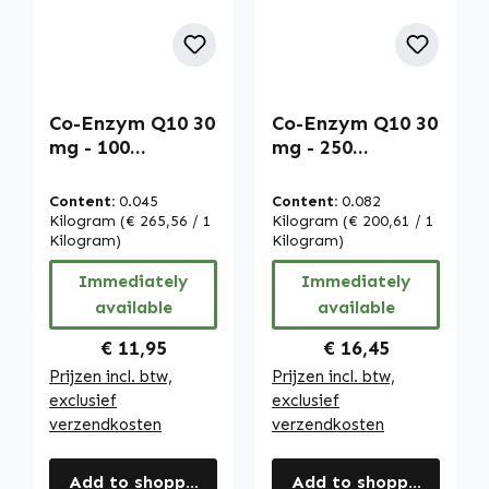
Co-Enzym Q10 30
Co-Enzym Q10 30
mg - 100
mg - 250
tabletten -
tabletten -
gemakkelijk te
gemakkelijk te
Content:
0.045
Content:
0.082
slikken -
slikken -
Kilogram
(€ 265,56 / 1
Kilogram
(€ 200,61 / 1
ubiquinon -
Kilogram)
ubiquinon -
Kilogram)
vegan | Warnke
vegan | Warnke
Immediately
Immediately
Vitalstoffe
Vitalstoffe
available
available
Regular price:
Regular price:
€ 11,95
€ 16,45
Prijzen incl. btw,
Prijzen incl. btw,
exclusief
exclusief
verzendkosten
verzendkosten
Add to shopping cart
Add to shopping cart