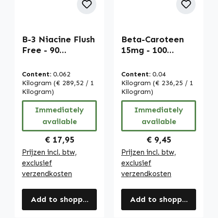
B-3 Niacine Flush
Beta-Caroteen
Free - 90
15mg - 100
capsules -
softgels -
vitamine B3 voor
carotenoïde -
Content:
0.062
Content:
0.04
huid,
provitamine A |
Kilogram
(€ 289,52 / 1
Kilogram
(€ 236,25 / 1
zenuwstelsel en
Kilogram)
Warnke
Kilogram)
energie en meer |
Vitalstoffe
Immediately
Immediately
Warnke
available
available
Vitalstoffe
Regular price:
Regular price:
€ 17,95
€ 9,45
Prijzen incl. btw,
Prijzen incl. btw,
exclusief
exclusief
verzendkosten
verzendkosten
Add to shopping cart
Add to shopping cart