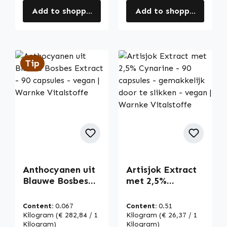
Add to shopping cart
Add to shopping cart
Tip
Anthocyanen uit
Artisjok Extract
Blauwe Bosbes
met 2,5%
Extract - 90
Cynarine - 90
capsules - vegan |
capsules -
Content:
0.067
Content:
0.51
Warnke
gemakkelijk door
Kilogram
(€ 282,84 / 1
Kilogram
(€ 26,37 / 1
Vitalstoffe
Kilogram)
te slikken - vegan
Kilogram)