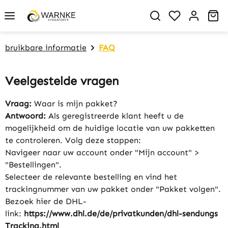
in content
You have 0 w
Sh
bruikbare informatie
FAQ
Veelgestelde vragen
Vraag:
Waar is mijn pakket?
Antwoord:
Als geregistreerde klant heeft u de
mogelijkheid om de huidige locatie van uw pakketten
te controleren. Volg deze stappen:
Navigeer naar uw account onder "Mijn account" >
"Bestellingen".
Selecteer de relevante bestelling en vind het
trackingnummer van uw pakket onder "Pakket volgen".
Bezoek hier de DHL-
link:
https://www.dhl.de/de/privatkunden/dhl-sendungs ​​
Tracking.html