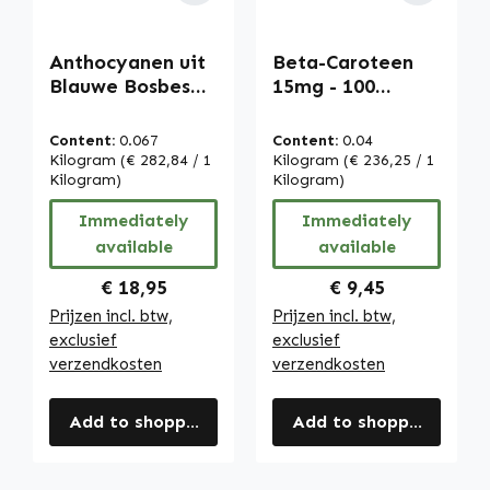
Anthocyanen uit
Beta-Caroteen
Blauwe Bosbes
15mg - 100
Extract - 90
softgels -
capsules - vegan |
carotenoïde -
Content:
0.067
Content:
0.04
Warnke
provitamine A |
Kilogram
(€ 282,84 / 1
Kilogram
(€ 236,25 / 1
Vitalstoffe
Kilogram)
Warnke
Kilogram)
Vitalstoffe
Immediately
Immediately
available
available
Regular price:
Regular price:
€ 18,95
€ 9,45
Prijzen incl. btw,
Prijzen incl. btw,
exclusief
exclusief
verzendkosten
verzendkosten
Add to shopping cart
Add to shopping cart