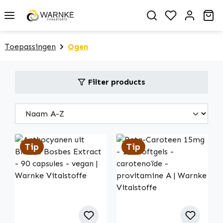
in content
You have 0 
Sh
Toepassingen
Ogen
Filter products
Tip
Tip