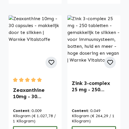
Zink 3-complex
Average rating of 5 out of 5 stars
25 mg - 250
Zeaxanthine
tabletten -
10mg - 30
gemakkelijk te
capsules -
slikken - voor
makkelijk door te
Content:
0.009
Content:
0.049
immuunsysteem,
slikken | Warnke
Kilogram
(€ 1.027,78 /
Kilogram
(€ 264,29 / 1
botten, huid en
Vitalstoffe
1 Kilogram)
Kilogram)
meer - hoge