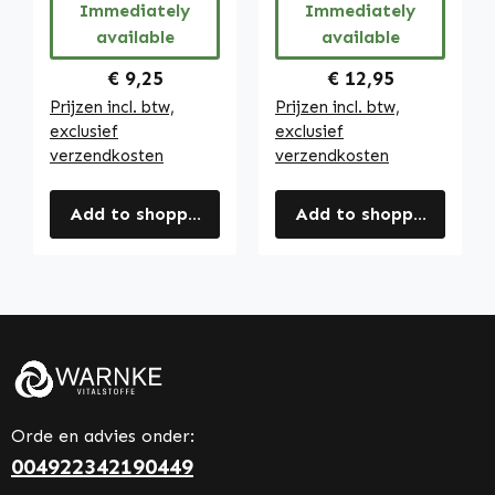
Immediately
Immediately
dosering en
available
available
vegan | Warnke
Vitalstoffe
Regular price:
Regular price:
€ 9,25
€ 12,95
Prijzen incl. btw,
Prijzen incl. btw,
exclusief
exclusief
verzendkosten
verzendkosten
Add to shopping cart
Add to shopping cart
Orde en advies onder:
004922342190449