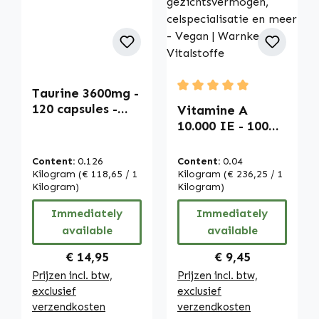
Taurine 3600mg -
Average rating of 5 out of
120 capsules -
Vitamine A
hooggedoseerd &
10.000 IE - 100
vegan | Warnke
Tabletten -
Vitalstoffe
Gemakkelijk te
Content:
0.126
Content:
0.04
slikken - voor het
Kilogram
(€ 118,65 / 1
Kilogram
(€ 236,25 / 1
Kilogram)
gezichtsvermoge
Kilogram)
n,
Immediately
Immediately
celspecialisatie
available
available
en meer - Vegan |
Warnke
Regular price:
Regular price:
€ 14,95
€ 9,45
Vitalstoffe
Prijzen incl. btw,
Prijzen incl. btw,
exclusief
exclusief
verzendkosten
verzendkosten