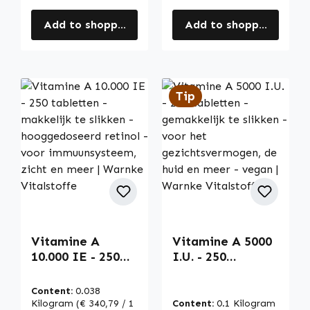
Add to shopping cart
Add to shopping cart
Tip
Vitamine A
Vitamine A 5000
10.000 IE - 250
I.U. - 250
tabletten -
tabletten -
makkelijk te
gemakkelijk te
Content:
0.038
slikken -
slikken - voor het
Kilogram
(€ 340,79 / 1
Content:
0.1 Kilogram