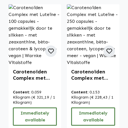
Carotenoïden
Carotenoïden
Complex met
Complex met
Luteïne - 100
Luteïne - 250
capsules -
capsules -
Content:
0.059
Content:
0.153
gemakkelijk door
gemakkelijk door
Kilogram
(€ 321,19 / 1
Kilogram
(€ 228,43 / 1
te slikken - met
Kilogram)
te slikken - met
Kilogram)
zeaxanthine,
zeaxanthine,
Immediately
Immediately
bèta-caroteen &
bèta-caroteen,
available
available
lycopeen - vegan
lycopeen en