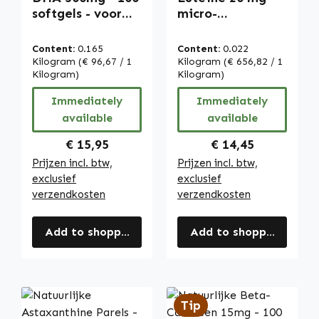
softgels - voor
micro-
hart en bloeddruk
ingekapseld - 60
| Warnke
capsules - met
Content:
0.165
Content:
0.022
Vitalstoffe
zeaxanthine -
Kilogram
(€ 96,67 / 1
Kilogram
(€ 656,82 / 1
Kilogram)
gemakkelijk door
Kilogram)
te slikken - vegan
Immediately
Immediately
| Warnke
available
available
Vitalstoffe
Regular price:
Regular price:
€ 15,95
€ 14,45
Prijzen incl. btw,
Prijzen incl. btw,
exclusief
exclusief
verzendkosten
verzendkosten
Add to shopping cart
Add to shopping cart
Tip