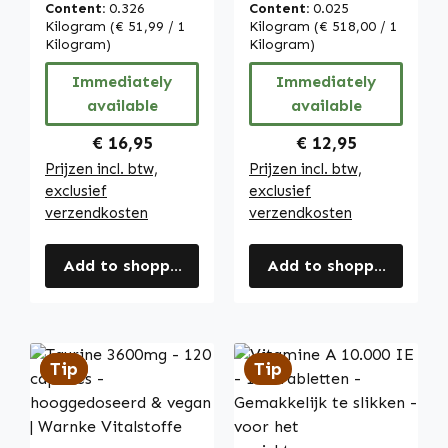
EPA, DHA &
gemakkelijk in te
Content:
0.326
Content:
0.025
vitamine E -
nemen - voor
Kilogram
(€ 51,99 / 1
Kilogram
(€ 518,00 / 1
meer dan 100%
Kilogram)
huid,
Kilogram)
van de dagelijkse
celbescherming,
Immediately
Immediately
referentie-
gezichtsvermoge
available
available
inname | Warnke
n en meer |
Vitalstoffe
Warnke
Regular price:
Regular price:
€ 16,95
€ 12,95
Vitalstoffe
Prijzen incl. btw,
Prijzen incl. btw,
exclusief
exclusief
verzendkosten
verzendkosten
Add to shopping cart
Add to shopping cart
Tip
Tip
Tip