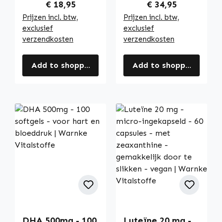
| Warnke
meer - vegan |
Regular price:
Regular price:
€ 18,95
€ 34,95
Vitalstoffe
Warnke
Prijzen incl. btw,
Prijzen incl. btw,
Vitalstoffe
exclusief
exclusief
verzendkosten
verzendkosten
Add to shopping cart
Add to shopping cart
DHA 500mg - 100
Luteïne 20 mg -