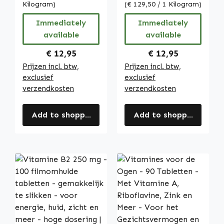
hooggedoseerd
Kilogram)
gezichtsvermoge
(€ 129,50 / 1 Kilogram)
retinol - voor
n, de huid en
Immediately
Immediately
immuunsysteem,
meer - vegan |
available
available
zicht en meer |
Warnke
Warnke
Vitalstoffe
Regular price:
Regular price:
€ 12,95
€ 12,95
Vitalstoffe
Prijzen incl. btw,
Prijzen incl. btw,
exclusief
exclusief
verzendkosten
verzendkosten
Add to shopping cart
Add to shopping cart