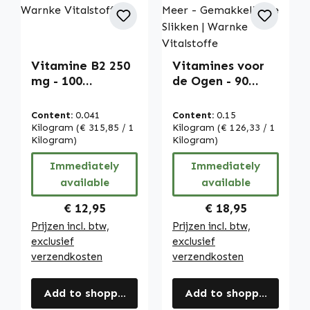
Vitamine B2 250
Vitamines voor
mg - 100
de Ogen - 90
filmomhulde
Tabletten - Met
tabletten -
Vitamine A,
Content:
0.041
Content:
0.15
gemakkelijk te
Riboflavine, Zink
Kilogram
(€ 315,85 / 1
Kilogram
(€ 126,33 / 1
slikken - voor
Kilogram)
en Meer - Voor
Kilogram)
energie, huid,
het
Immediately
Immediately
zicht en meer -
Gezichtsvermoge
available
available
hoge dosering |
n en Meer -
Warnke
Gemakkelijk te
Regular price:
Regular price:
€ 12,95
€ 18,95
Vitalstoffe
Slikken | Warnke
Prijzen incl. btw,
Prijzen incl. btw,
Vitalstoffe
exclusief
exclusief
verzendkosten
verzendkosten
Add to shopping cart
Add to shopping cart