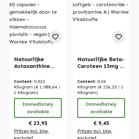
Natuurlijke
Natuurlijke Beta-
Astaxanthine
Caroteen 15mg -
Parels - 60
100 softgels -
capsules -
carotenoïde -
Content:
0.022
Content:
0.04
gemakkelijk door
provitamine A |
Kilogram
(€ 1.088,64 /
Kilogram
(€ 236,25 / 1
te slikken -
1 Kilogram)
Warnke
Kilogram)
Haematococcus
Vitalstoffe
Immediately
Immediately
pluvialis - vegan |
available
available
Warnke
Vitalstoffe
Regular price:
Regular price:
€ 23,95
€ 9,45
Prijzen incl. btw,
Prijzen incl. btw,
exclusief
exclusief