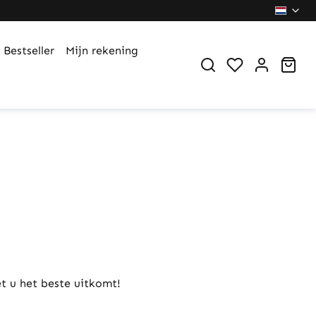
Bestseller
Mijn rekening
You have 0 wi
Sho
t u het beste uitkomt!