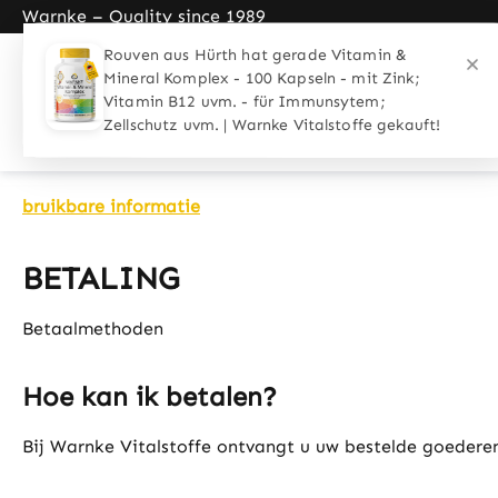
Warnke – Quality since 1989
search
Skip to main navigation
Rouven aus Hürth hat gerade Vitamin &
Mineral Komplex - 100 Kapseln - mit Zink;
Home
Toepassingen
Groepen 
Vitamin B12 uvm. - für Immunsytem;
Coupon
Zellschutz uvm. | Warnke Vitalstoffe gekauft!
bruikbare informatie
BETALING
Betaalmethoden
Hoe kan ik betalen?
Bij Warnke Vitalstoffe ontvangt u uw bestelde goedere