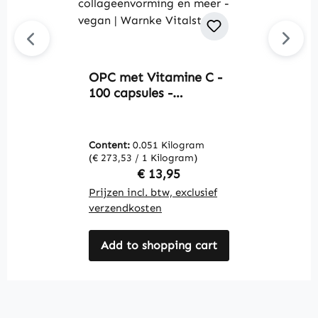
OPC met Vitamine C -
E
100 capsules -
1
gemakkelijk door te
g
slikken - voor
s
celbescherming,
&
Content:
0.051 Kilogram
C
immuunsysteem,
V
(€ 273,53 / 1 Kilogram)
(€
collageenvorming en
Regular price:
€ 13,95
meer - vegan | Warnke
Prijzen incl. btw, exclusief
Pr
Vitalstoffe
verzendkosten
v
Add to shopping cart