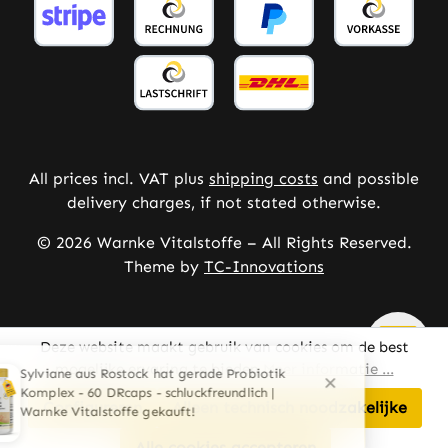
All prices incl. VAT plus
shipping costs
and possible
delivery charges, if not stated otherwise.
© 2026 Warnke Vitalstoffe – All Rights Reserved.
Theme by
TC-Innovations
Deze website maakt gebruik van cookies om de best
mogelijke ervaring te bieden
Meer informatie ...
Configureren
Alleen technisch noodzakelijke
Alle cookies accepteren