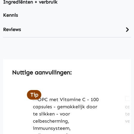
Ingrediënten + verbruik
Kennis
Reviews
Skip product gallery
Nuttige aanvullingen:
Tip