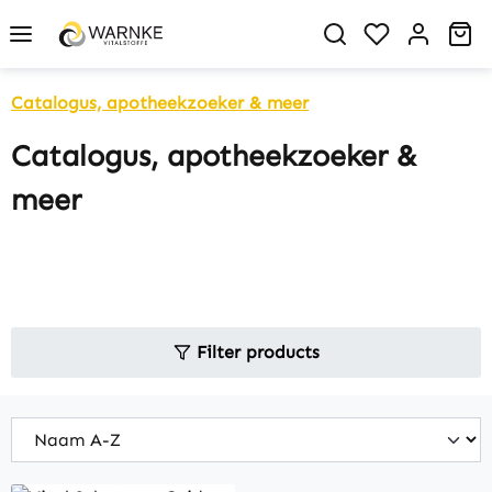
in content
You have 0 w
Sh
Catalogus, apotheekzoeker & meer
Catalogus, apotheekzoeker &
meer
Filter products