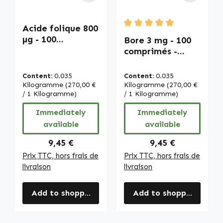
Acide folique 800
Average rating of 5 out of
µg - 100
Bore 3 mg - 100
comprimés -
comprimés -
Facile à avaler -
facile à avaler -
Vitamine B9 -
vegan | Warnke
Content:
0.035
Content:
0.035
Pour la grossesse
Vitalstoffe
Kilogramme
(270,00 €
Kilogramme
(270,00 €
- Vegan -
/ 1 Kilogramme)
/ 1 Kilogramme)
Couverture
Immediately
Immediately
quotidienne
available
available
complète |
Warnke
Regular price:
Regular price:
9,45 €
9,45 €
Vitalstoffe
Prix TTC, hors frais de
Prix TTC, hors frais de
livraison
livraison
Add to shopping cart
Add to shopping cart