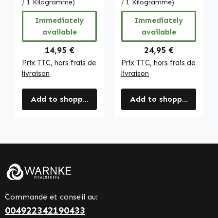
vitamine E - pour
/ 1 Kilogramme)
vitamine E - pour
/ 1 Kilogramme)
la protection
la protection
Immediately
Immediately
cellulaire - végan
cellulaire - végan
available
available
| Warnke
| Warnke
Vitalstoffe
Vitalstoffe
Regular price:
Regular price:
14,95 €
24,95 €
Prix TTC, hors frais de
Prix TTC, hors frais de
livraison
livraison
Add to shopping cart
Add to shopping cart
Commande et conseil au:
004922342190433