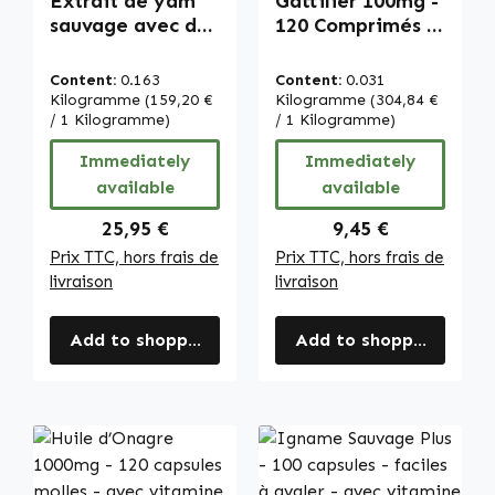
Extrait de yam
Gattilier 100mg -
sauvage avec des
120 Comprimés -
vitamines - 250
Faciles à avaler -
capsules - faciles
avec Zinc - pour
Content:
0.163
Content:
0.031
à avaler - avec
le système
Kilogramme
(159,20 €
Kilogramme
(304,84 €
vitamine C, zinc
/ 1 Kilogramme)
immunitaire, la
/ 1 Kilogramme)
et plus - pour le
peau, les os et
Immediately
Immediately
système
bien plus encore |
available
available
immunitaire, la
Warnke
protection
Vitalstoffe
Regular price:
Regular price:
25,95 €
9,45 €
cellulaire et plus |
Prix TTC, hors frais de
Prix TTC, hors frais de
Warnke
livraison
livraison
Vitalstoffe
Add to shopping cart
Add to shopping cart