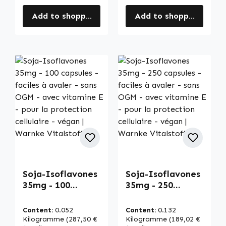
Add to shopping cart
Add to shopping cart
Soja-Isoflavones
Soja-Isoflavones
35mg - 100
35mg - 250
capsules - faciles
capsules - faciles
à avaler - sans
à avaler - sans
Content:
0.052
Content:
0.132
OGM - avec
OGM - avec
Kilogramme
(287,50 €
Kilogramme
(189,02 €