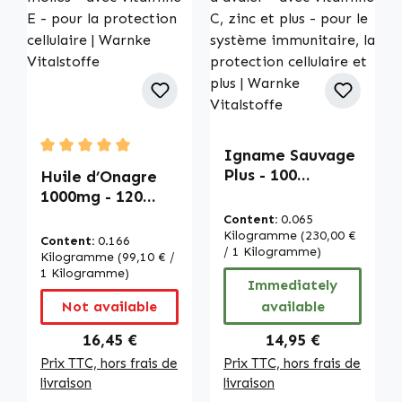
Igname Sauvage
Average rating of 5 out of 5 stars
Plus - 100
Huile d’Onagre
capsules - faciles
1000mg - 120
à avaler - avec
capsules molles -
Content:
0.065
vitamine C, zinc
avec vitamine E -
Kilogramme
(230,00 €
Content:
0.166
et plus - pour le
/ 1 Kilogramme)
pour la
Kilogramme
(99,10 € /
système
protection
1 Kilogramme)
Immediately
immunitaire, la
cellulaire |
Not available
available
protection
Warnke
cellulaire et plus |
Vitalstoffe
Regular price:
Regular price:
16,45 €
14,95 €
Warnke
Prix TTC, hors frais de
Prix TTC, hors frais de
Vitalstoffe
livraison
livraison