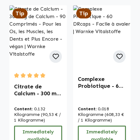
Tip
Tip
Complexe
Average rating of 5 out of 5 stars
Probiotique - 60
Citrate de
DRcaps - Facile à
Calcium - 300 mg
avaler | Warnke
de Calcium - 90
Vitalstoffe
Comprimés - Pour
Content:
0.132
Content:
0.018
les Os, les
Kilogramme
(90,53 € /
Kilogramme
(608,33 €
Muscles, les
1 Kilogramme)
/ 1 Kilogramme)
Dents et Plus
Immediately
Immediately
Encore - végan |
available
available