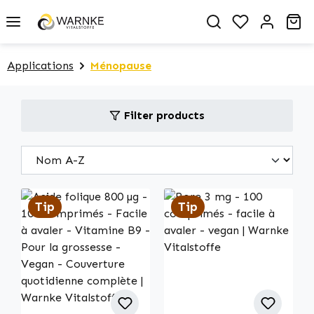
in content
You have 0 
Sh
Applications
Ménopause
Filter products
Tip
Tip