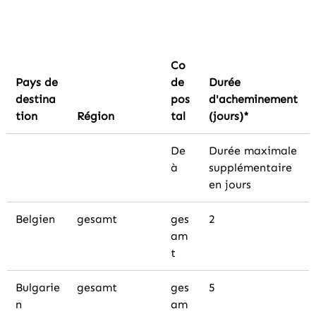
Co
Pays de
de
Durée
destina
pos
d'acheminement
tion
Région
tal
(jours)*
De
Durée maximale
à
supplémentaire
en jours
Belgien
gesamt
ges
2
am
t
Bulgarie
gesamt
ges
5
n
am