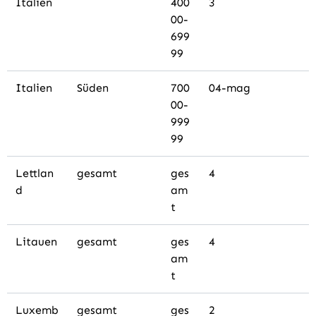
Italien
400
3
00-
699
99
Italien
Süden
700
04-mag
00-
999
99
Lettlan
gesamt
ges
4
d
am
t
Litauen
gesamt
ges
4
am
t
Luxemb
gesamt
ges
2