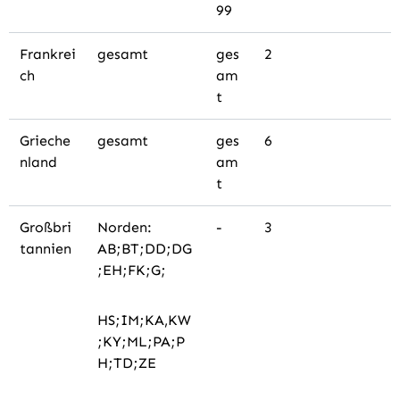
99
Frankrei
gesamt
ges
2
ch
am
t
Grieche
gesamt
ges
6
nland
am
t
Großbri
Norden:
-
3
tannien
AB;BT;DD;DG
;EH;FK;G;
HS;IM;KA,KW
;KY;ML;PA;P
H;TD;ZE