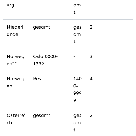
urg
am
t
Niederl
gesamt
ges
2
ande
am
t
Norweg
Oslo 0000-
-
3
en**
1399
Norweg
Rest
140
4
en
0-
999
9
Österrei
gesamt
ges
2
ch
am
t