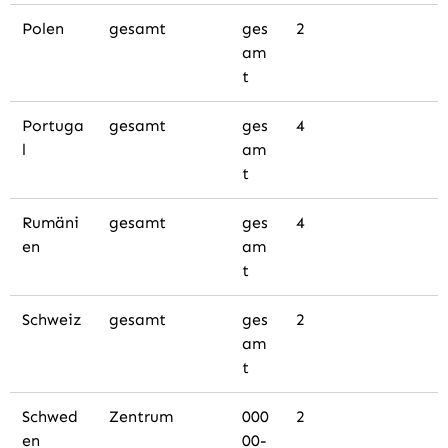
Polen
gesamt
ges
2
am
t
Portuga
gesamt
ges
4
l
am
t
Rumäni
gesamt
ges
4
en
am
t
Schweiz
gesamt
ges
2
am
t
Schwed
Zentrum
000
2
en
00-