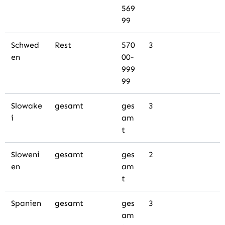
569
99
Schwed
Rest
570
3
en
00-
999
99
Slowake
gesamt
ges
3
i
am
t
Sloweni
gesamt
ges
2
en
am
t
Spanien
gesamt
ges
3
am