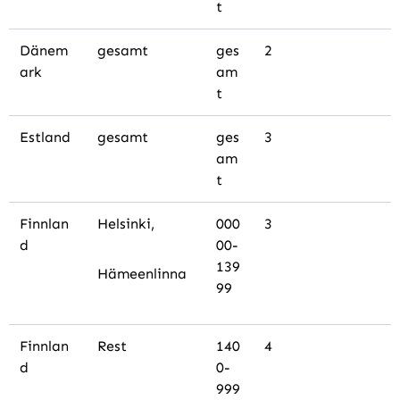
t
Dänem
gesamt
ges
2
ark
am
t
Estland
gesamt
ges
3
am
t
Finnlan
Helsinki,
000
3
d
00-
139
Hämeenlinna
99
Finnlan
Rest
140
4
d
0-
999