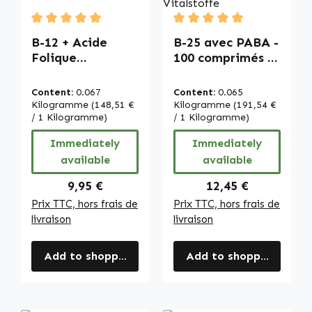
Average rating of 5 out of 5 stars
Average rating of 5 out of
B-12 + Acide
B-25 avec PABA -
Folique
100 comprimés -
sublinguale -
faciles à avaler -
avec Acérola -
avec biotine,
Content:
0.067
Content:
0.065
100 comprimés -
vitamine B12 etc.
Kilogramme
(148,51 €
Kilogramme
(191,54 €
pour la grossesse,
/ 1 Kilogramme)
- pour l’énergie,
/ 1 Kilogramme)
l'énergie et bien
les cheveux, la
Immediately
Immediately
plus | Warnke
peau, le système
available
available
Vitalstoffe
immunitaire etc. |
Warnke
Regular price:
Regular price:
9,95 €
12,45 €
Vitalstoffe
Prix TTC, hors frais de
Prix TTC, hors frais de
livraison
livraison
Add to shopping cart
Add to shopping cart