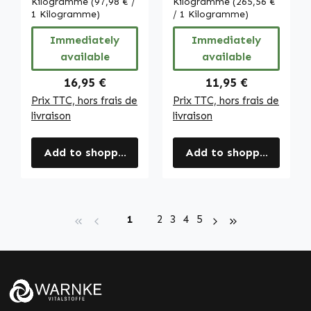
plus - vegan |
Kilogramme
(97,98 € /
Kilogramme
(265,56 €
Vitalstoffe
Warnke
1 Kilogramme)
/ 1 Kilogramme)
Vitalstoffe
Immediately
Immediately
available
available
Regular price:
Regular price:
16,95 €
11,95 €
Prix TTC, hors frais de
Prix TTC, hors frais de
livraison
livraison
Add to shopping cart
Add to shopping cart
Page
Page
Page
Page
Page
1
2
3
4
5