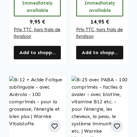
Immediately
Immediately
Vitalstoffe
Warnke
available
available
Vitalstoffe
Regular price:
Regular price:
9,95 €
14,95 €
Prix TTC, hors frais de
Prix TTC, hors frais de
livraison
livraison
Add to shopping cart
Add to shopping cart