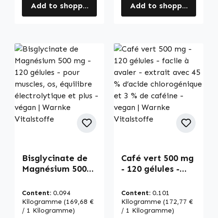
Add to shopping cart
Add to shopping cart
Bisglycinate de
Café vert 500 mg
Magnésium 500
- 120 gélules -
mg - 120 gélules -
facile à avaler -
pour muscles, os,
extrait avec 45 %
Content:
0.094
Content:
0.101
équilibre
d’acide
Kilogramme
(169,68 €
Kilogramme
(172,77 €
électrolytique et
/ 1 Kilogramme)
chlorogénique et
/ 1 Kilogramme)