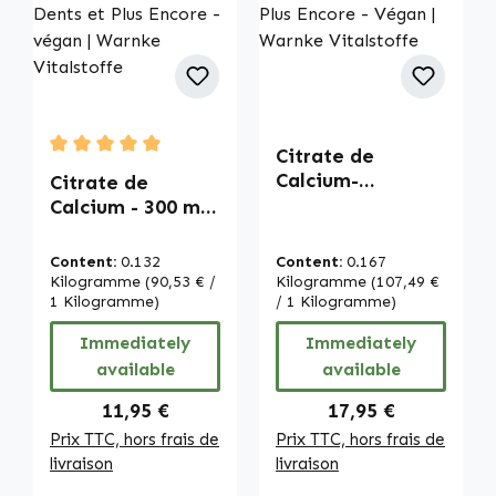
Citrate de
Average rating of 5 out of 5 stars
Calcium-
Citrate de
Magnésium - 180
Calcium - 300 mg
Gélules - Pour les
de Calcium - 90
Os, les Muscles,
Comprimés - Pour
Content:
0.132
Content:
0.167
les Dents et Plus
les Os, les
Kilogramme
(90,53 € /
Kilogramme
(107,49 €
Encore - Végan |
Muscles, les
1 Kilogramme)
/ 1 Kilogramme)
Warnke
Dents et Plus
Immediately
Immediately
Vitalstoffe
Encore - végan |
available
available
Warnke
Vitalstoffe
Regular price:
Regular price:
11,95 €
17,95 €
Prix TTC, hors frais de
Prix TTC, hors frais de
livraison
livraison