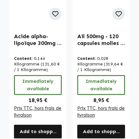
Acide alpha-
Ail 500mg - 120
lipoïque 300mg -
capsules molles -
100 capsules
facile à avaler -
molles - acide
Allium sativum |
Content:
0.144
Content:
0.028
gras soufré |
Warnke
Kilogramme
(131,60 €
Kilogramme
(319,64 €
Warnke
/ 1 Kilogramme)
Vitalstoffe
/ 1 Kilogramme)
Vitalstoffe
Immediately
Immediately
available
available
Regular price:
Regular price:
18,95 €
8,95 €
Prix TTC, hors frais de
Prix TTC, hors frais de
livraison
livraison
Add to shopping cart
Add to shopping cart