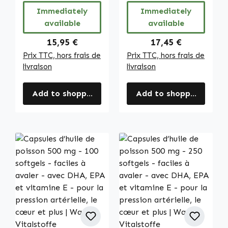
plus - végan |
3 % de caféine -
Immediately
Immediately
Warnke
vegan | Warnke
available
available
Vitalstoffe
Vitalstoffe
Regular price:
Regular price:
15,95 €
17,45 €
Prix TTC, hors frais de
Prix TTC, hors frais de
livraison
livraison
Add to shopping cart
Add to shopping cart