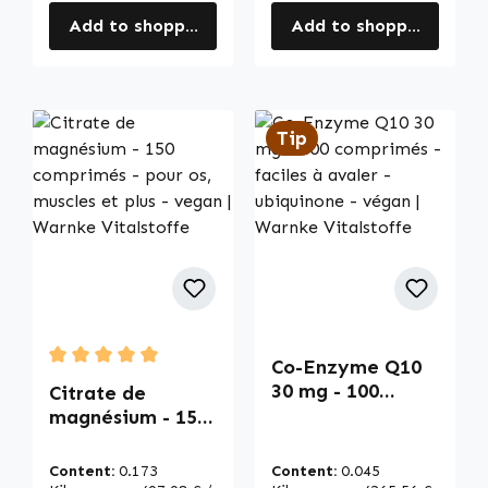
Add to shopping cart
Add to shopping cart
Tip
Co-Enzyme Q10
Average rating of 5 out of 5 stars
30 mg - 100
Citrate de
comprimés -
magnésium - 150
faciles à avaler -
comprimés - pour
ubiquinone -
os, muscles et
Content:
0.173
Content:
0.045
végan | Warnke