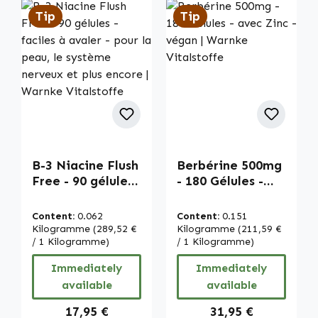
Tip
Tip
B-3 Niacine Flush
Berbérine 500mg
Free - 90 gélules
- 180 Gélules -
- faciles à avaler
avec Zinc - végan
- pour la peau, le
| Warnke
Content:
0.062
Content:
0.151
système nerveux
Vitalstoffe
Kilogramme
(289,52 €
Kilogramme
(211,59 €
et plus encore |
/ 1 Kilogramme)
/ 1 Kilogramme)
Warnke
Immediately
Immediately
Vitalstoffe
available
available
Regular price:
Regular price:
17,95 €
31,95 €