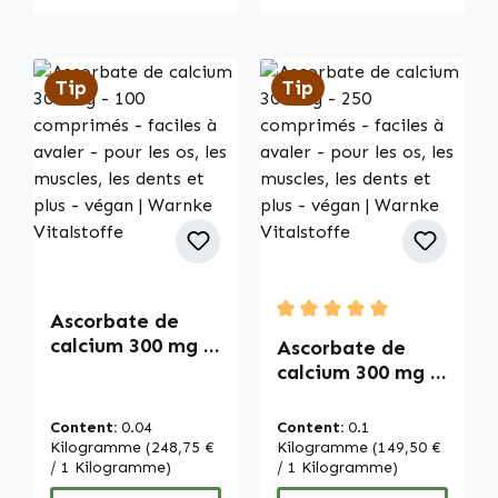
Tip
Tip
Ascorbate de
Average rating of 5 out of
calcium 300 mg -
Ascorbate de
100 comprimés -
calcium 300 mg -
faciles à avaler -
250 comprimés -
pour les os, les
faciles à avaler -
Content:
0.04
Content:
0.1
muscles, les dents
pour les os, les
Kilogramme
(248,75 €
Kilogramme
(149,50 €
et plus - végan |
/ 1 Kilogramme)
muscles, les dents
/ 1 Kilogramme)
Warnke
et plus - végan |