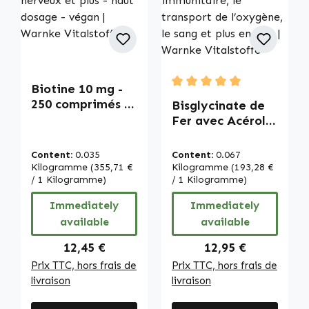
Biotine 10 mg -
Average rating of 5 out of
250 comprimés -
Bisglycinate de
faciles à avaler -
Fer avec Acérola
pour peau,
- 120 comprimés -
cheveux, système
faciles à avaler -
Content:
0.035
Content:
0.067
nerveux et plus -
pour le système
Kilogramme
(355,71 €
Kilogramme
(193,28 €
haut dosage -
/ 1 Kilogramme)
immunitaire, le
/ 1 Kilogramme)
végan | Warnke
transport de
Immediately
Immediately
Vitalstoffe
l’oxygène, le
available
available
sang et plus
encore | Warnke
Regular price:
Regular price:
12,45 €
12,95 €
Vitalstoffe
Prix TTC, hors frais de
Prix TTC, hors frais de
livraison
livraison