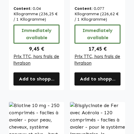
Capsules Molles -
120 gélules -
caroténoïde -
vegan | Warnke
Content:
0.04
Content:
0.077
provitamine A |
Vitalstoffe
Kilogramme
(236,25 €
Kilogramme
(226,62 €
Warnke
/ 1 Kilogramme)
/ 1 Kilogramme)
Vitalstoffe
Immediately
Immediately
available
available
Regular price:
Regular price:
9,45 €
17,45 €
Prix TTC, hors frais de
Prix TTC, hors frais de
livraison
livraison
Add to shopping cart
Add to shopping cart