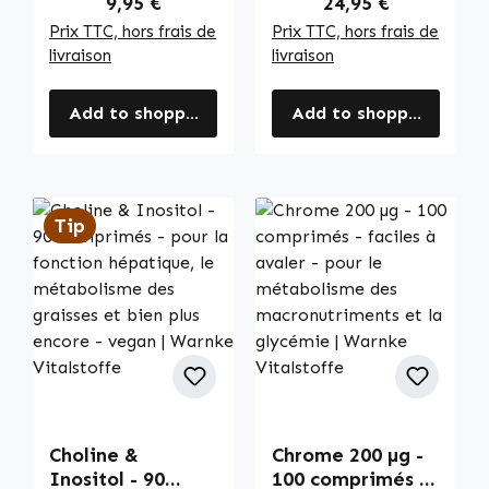
Regular price:
Regular price:
9,95 €
24,95 €
Prix TTC, hors frais de
Prix TTC, hors frais de
livraison
livraison
Add to shopping cart
Add to shopping cart
Tip
Choline &
Chrome 200 µg -
Inositol - 90
100 comprimés -