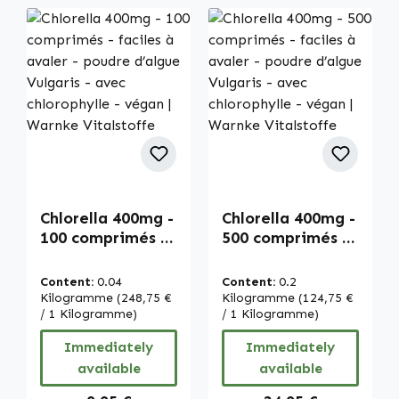
Chlorella 400mg -
Chlorella 400mg -
100 comprimés -
500 comprimés -
faciles à avaler -
faciles à avaler -
poudre d’algue
poudre d’algue
Content:
0.04
Content:
0.2
Vulgaris - avec
Vulgaris - avec
Kilogramme
(248,75 €
Kilogramme
(124,75 €
chlorophylle -
/ 1 Kilogramme)
chlorophylle -
/ 1 Kilogramme)
végan | Warnke
végan | Warnke
Immediately
Immediately
Vitalstoffe
Vitalstoffe
available
available