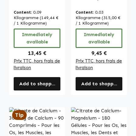
comprimés - pour
faciles à avaler -
la fonction
pour le
Content:
0.09
Content:
0.03
hépatique, le
métabolisme des
Kilogramme
(149,44 €
Kilogramme
(315,00 €
métabolisme des
/ 1 Kilogramme)
macronutriments
/ 1 Kilogramme)
graisses et bien
et la glycémie |
Immediately
Immediately
plus encore -
Warnke
available
available
vegan | Warnke
Vitalstoffe
Vitalstoffe
Regular price:
Regular price:
13,45 €
9,45 €
Prix TTC, hors frais de
Prix TTC, hors frais de
livraison
livraison
Add to shopping cart
Add to shopping cart
Tip