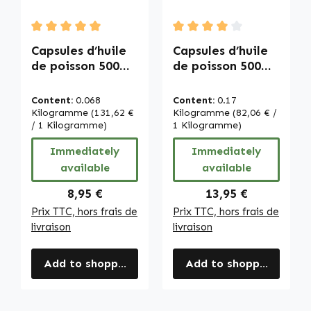
Average rating of 5 out of 5 stars
Average rating of 4 out of
Capsules d’huile
Capsules d’huile
de poisson 500
de poisson 500
mg - 100 softgels
mg - 250 softgels
- faciles à avaler
- faciles à avaler
Content:
0.068
Content:
0.17
- avec DHA, EPA
- avec DHA, EPA
Kilogramme
(131,62 €
Kilogramme
(82,06 € /
et vitamine E -
/ 1 Kilogramme)
et vitamine E -
1 Kilogramme)
pour la pression
pour la pression
Immediately
Immediately
artérielle, le
artérielle, le
available
available
cœur et plus |
cœur et plus |
Warnke
Warnke
Regular price:
Regular price:
8,95 €
13,95 €
Vitalstoffe
Vitalstoffe
Prix TTC, hors frais de
Prix TTC, hors frais de
livraison
livraison
Add to shopping cart
Add to shopping cart