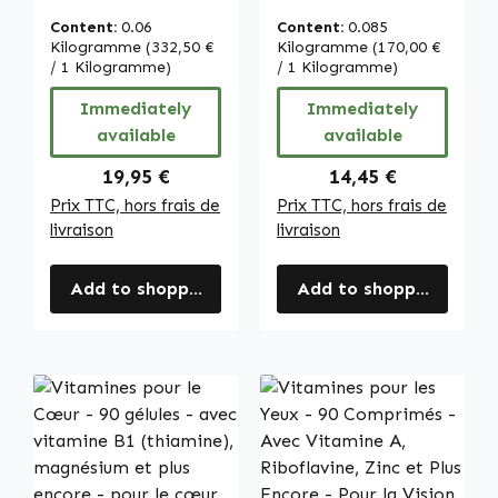
dents, les muscles
faciles à avaler -
Content:
0.06
Content:
0.085
et plus encore -
avec acide
Kilogramme
(332,50 €
Kilogramme
(170,00 €
plus de 100 % des
/ 1 Kilogramme)
folique, fer etc. -
/ 1 Kilogramme)
apports | Warnke
vegan | Warnke
Immediately
Immediately
Vitalstoffe
Vitalstoffe
available
available
Regular price:
Regular price:
19,95 €
14,45 €
Prix TTC, hors frais de
Prix TTC, hors frais de
livraison
livraison
Add to shopping cart
Add to shopping cart