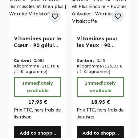
Vitamines pour le
Vitamines pour
Cœur - 90 gélules
les Yeux - 90
- avec vitamine
Comprimés -
B1 (thiamine),
Avec Vitamine A,
Content:
0.085
Content:
0.15
magnésium et
Riboflavine, Zinc
Kilogramme
(211,18 €
Kilogramme
(126,33 €
plus encore - pour
/ 1 Kilogramme)
et Plus Encore -
/ 1 Kilogramme)
le cœur, les
Pour la Vision et
Immediately
Immediately
muscles et bien
Plus Encore -
available
available
plus | Warnke
Faciles à Avaler |
Vitalstoffe
Warnke
Regular price:
Regular price:
17,95 €
18,95 €
Vitalstoffe
Prix TTC, hors frais de
Prix TTC, hors frais de
livraison
livraison
Add to shopping cart
Add to shopping cart