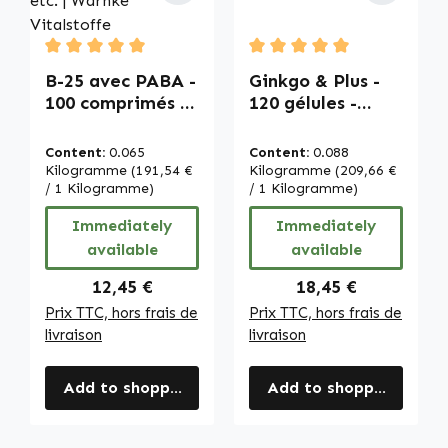
Average rating of 5 out of 5 stars
Average rating of 5 out of
B-25 avec PABA -
Ginkgo & Plus -
100 comprimés -
120 gélules -
faciles à avaler -
extrait de
avec biotine,
Bacopa monnieri
Content:
0.065
Content:
0.088
vitamine B12 etc.
avec acide
Kilogramme
(191,54 €
Kilogramme
(209,66 €
- pour l’énergie,
/ 1 Kilogramme)
folique etc. -
/ 1 Kilogramme)
les cheveux, la
végan | Warnke
Immediately
Immediately
peau, le système
Vitalstoffe
available
available
immunitaire etc. |
Warnke
Regular price:
Regular price:
12,45 €
18,45 €
Vitalstoffe
Prix TTC, hors frais de
Prix TTC, hors frais de
livraison
livraison
Add to shopping cart
Add to shopping cart