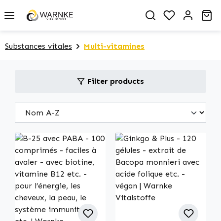
in content
You have 0 
Sh
Substances vitales
Multi-vitamines
Filter products