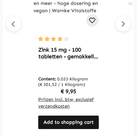
Average rating of 4 out of 5 stars
Av
Zink 15 mg - 100
S
tabletten - gemakkelijk
t
te slikken - voor
d
immuunsysteem,
sc
gezichtsvermogen,
c
Content:
0.033 Kilogram
C
huid, haar en meer -
m
(€ 301,52 / 1 Kilogram)
(€
hoge dosering en
V
Regular price:
€ 9,95
vegan | Warnke
Prijzen incl. btw, exclusief
Pr
Vitalstoffe
verzendkosten
v
Add to shopping cart