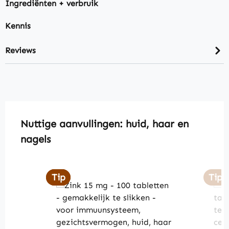
Ingrediënten + verbruik
Kennis
Reviews
Skip product gallery
Nuttige aanvullingen: huid, haar en
nagels
Tip
Tip
Tip