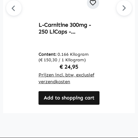
L-Carnitine 300mg -
C
250 LiCaps -
2
gemakkelijk in te
g
nemen - vegan |
u
Warnke Vitalstoffe
W
Content:
0.166 Kilogram
C
(€ 150,30 / 1 Kilogram)
(€
Regular price:
€ 24,95
Prijzen incl. btw, exclusief
Pr
verzendkosten
v
Add to shopping cart