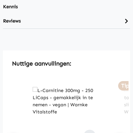
Kennis
Reviews
Skip product gallery
Nuttige aanvullingen:
Tip